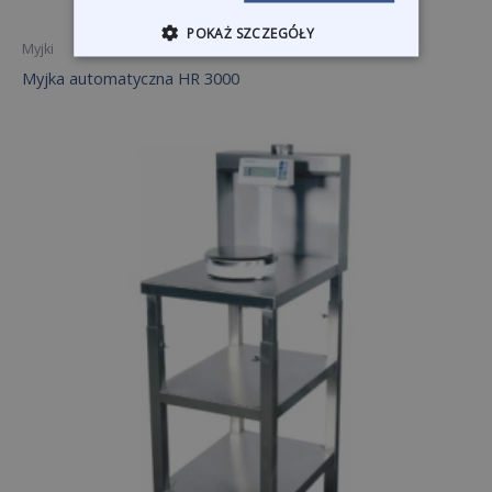
POKAŻ SZCZEGÓŁY
Myjki
Myjka automatyczna HR 3000