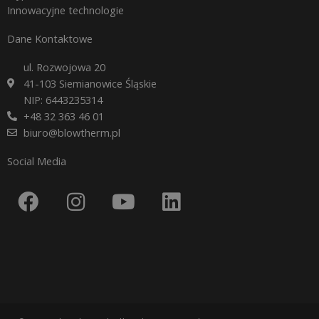
Innowacyjne technologie
Dane Kontaktowe
ul. Rozwojowa 20
41-103 Siemianowice Śląskie
NIP: 6443235314
+48 32 363 46 01
biuro@blowtherm.pl
Social Media
F
I
Y
L
a
n
o
i
c
s
u
n
e
t
t
k
b
a
u
e
o
g
b
d
o
r
e
i