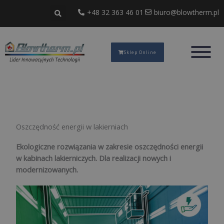
Przejdź
+48 32 363 46 01
biuro@blowtherm.pl
do
treści
Sklep Online
Oszczędność energii w lakierniach
Ekologiczne rozwiązania w zakresie oszczędności energii
w kabinach lakierniczych. Dla realizacji nowych i
modernizowanych.