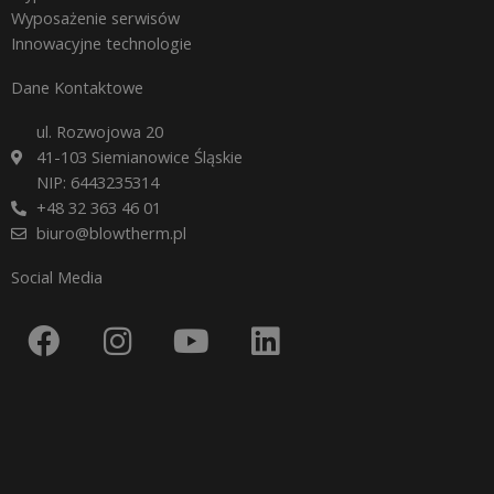
Wyposażenie serwisów
Innowacyjne technologie
Dane Kontaktowe
ul. Rozwojowa 20
41-103 Siemianowice Śląskie
NIP: 6443235314
+48 32 363 46 01
biuro@blowtherm.pl
Social Media
F
I
Y
L
a
n
o
i
c
s
u
n
e
t
t
k
b
a
u
e
o
g
b
d