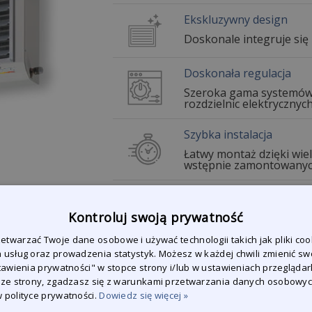
Ekskluzywny design
Doskonale integruje si
Doskonała regulacja
Szeroka gama systemów s
rozdzielnic elektrycznych
Szybka instalacja
Łatwy montaż dzięki wie
wstępnie zamontowanyc
Kontroluj swoją prywatność
twarzać Twoje dane osobowe i używać technologii takich jak pliki coo
 usług oraz prowadzenia statystyk. Możesz w każdej chwili zmienić sw
stawienia prywatności" w stopce strony i/lub w ustawieniach przeglądark
 ze strony, zgadzasz się z warunkami przetwarzania danych osobowy
 polityce prywatności.
Dowiedz się więcej »