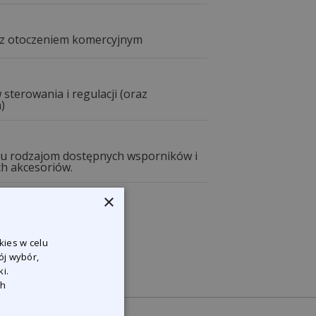
ę z otoczeniem komercyjnym
terowania i regulacji (oraz
)
lu rodzajom dostępnych wsporników i
h akcesoriów.
×
kies w celu
ój wybór,
i.
ch