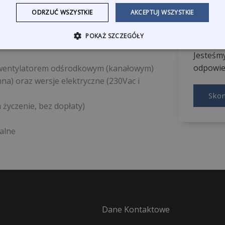
ODRZUĆ WSZYSTKIE
AKCEPTUJ WSZYSTKIE
zowym 230Vac oraz wersje z silnikiem
Zapytaj
POKAŻ SZCZEGÓŁY
Jesteśmy
odpowied
z wentylatorem odśrodkowym (kanałowym)
mna) oraz wersje elektryczne (230Vac i
Skon
 życzenie, bez dopłaty)
jalne
Dane Kontaktowe