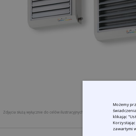
Możemy prze
świadczenia
Zdjęcia służą wyłącznie do celów ilustracyjnych i prezentacji produktu.
klikając "U
Korzystając
zawartymi w