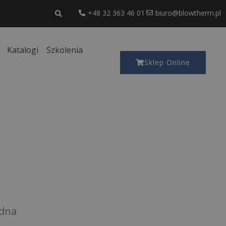
+48 32 363 46 01
biuro@blowtherm.pl
Katalogi
Szkolenia
Sklep Online
dna