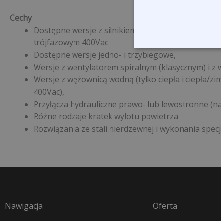
Cechy
Dostępne wersje z silnikiem elektrycznym jednofa
trójfazowym 400Vac
Dostępne wersje jedno- i trzybiegowe,
Wersje z wentylatorem spiralnym (klasycznym) i 
Wersje z wężownicą wodną (tylko ciepła i ciepła/zi
400Vac),
Przyłącza hydrauliczne prawo- lub lewostronne (na
Różne rodzaje kratek wylotu powietrza
Rozwiązania ze stali nierdzewnej i wykonania spec
Nawigacja
Oferta