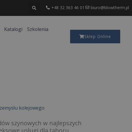
+48 32 363 46 01
biuro@blowtherm.pl
Katalogi
Szkolenia
Sklep Online
przemysłu kolejowego
zdów szynowych w najlepszych
ksowe usługi dla taboru