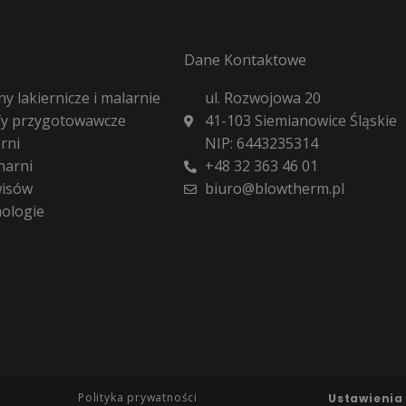
Dane Kontaktowe
y lakiernicze i malarnie
ul. Rozwojowa 20
fy przygotowawcze
41-103 Siemianowice Śląskie
rni
NIP: 6443235314
harni
+48 32 363 46 01
wisów
biuro@blowtherm.pl
nologie
Polityka prywatności
Ustawienia