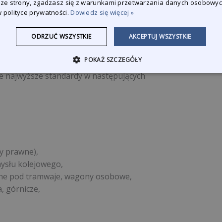
 ze strony, zgadzasz się z warunkami przetwarzania danych osobowy
 polityce prywatności.
Dowiedz się więcej »
zych, które umożliwiają pracę w trzech
erniczego oraz zapewnia bezpieczeństwo
ODRZUĆ WSZYSTKIE
AKCEPTUJ WSZYSTKIE
POKAŻ SZCZEGÓŁY
e najwyższe standardy w następujących
y prawne),
mysłu kolejowego,
ane pod tramwaje, wagony osobowe,
, górnicze,