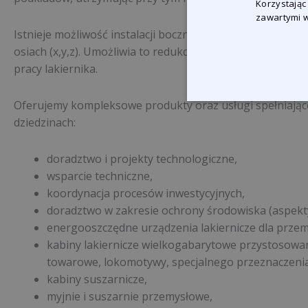
Korzystając
zawartymi w
Istnieje możliwość instalacji bocznych platform lakiernic
osiach (x,y,z). Umożliwia to redukcję czasu procesu laki
pracy lakiernika.
Oferujemy kompleksowe produkty oraz usługi spełniając
dziedzinach:
doradztwo i projekty technologiczne,
wsparcie techniczne,
koordynacja procesów inwestycyjnych,
doradztwo w zakresie ochrony środowiska (aspekt
energooszczędne urządzenia lakiernicze dla prze
kabiny lakiernicze wielkogabarytowe przystosow
towarowe, lokomotywy, specjalnego przeznaczenia
kabiny suszarnicze,
myjnie i suszarnie przemysłowe,