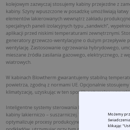
kolejowym zazwyczaj stosujemy kabiny przejezdne z za
kabiny. Szyny wpuszczone w posadzkę umożliwiają łatwy
elementów lakierowanych wewnątrz zakładu produkcyjne
specjalnych paneli izolacyjnych typu „sandwich”, wypełn
aplikacji przed niskimi temperaturami zewnętrznymi. S
generatory grzewczo-wentylacyjne o dużym przepływie 
wentylację. Zastosowanie ogrzewania hybrydowego, umoż
mieszane źródła zasilania gazowego, elektrycznego, z węz
wiatrowych.
W kabinach Blowtherm gwarantujemy stabilną temperatu
powietrza, zgodną z normami UE. Opcjonalnie stosujemy
klimatyzację, uzyskując w ten sposób optymalne warunki 
Inteligentne systemy sterowania PLC z intuicyjnym wyśw
Możemy prze
kabiny lakierniczo – suszarniczej. Wszystkie fazy lakiero
świadczenia
optymalizuje procesy produkcyjne – zarządza parametrami
klikając "U
podkładów, utrzymując przy tym możliwie najniższe zużyci