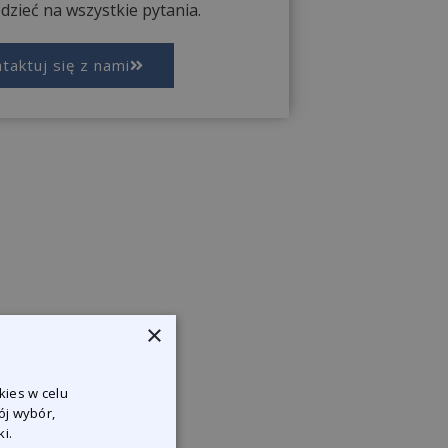
zieć na wszystkie pytania.
taktuj się z nami
×
kies w celu
ój wybór,
i.