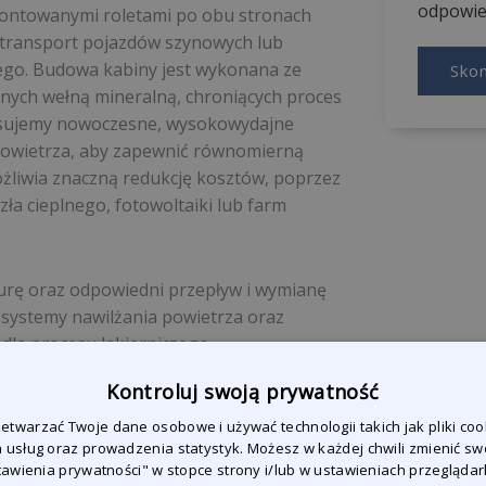
odpowied
montowanymi roletami po obu stronach
 transport pojazdów szynowych lub
go. Budowa kabiny jest wykonana ze
Skon
ionych wełną mineralną, chroniących proces
tosujemy nowoczesne, wysokowydajne
powietrza, aby zapewnić równomierną
liwia znaczną redukcję kosztów, poprzez
ła cieplnego, fotowoltaiki lub farm
rę oraz odpowiedni przepływ i wymianę
 systemy nawilżania powietrza oraz
dla procesu lakierniczego.
Kontroluj swoją prywatność
ietlaczem LCD, zapewniają łatwość obsługi
twarzać Twoje dane osobowe i używać technologii takich jak pliki coo
wania są precyzyjnie kontrolowane, co
 usług oraz prowadzenia statystyk. Możesz w każdej chwili zmienić sw
 lakierowania i suszenia farb,
stawienia prywatności" w stopce strony i/lub w ustawieniach przeglądark
e energii.