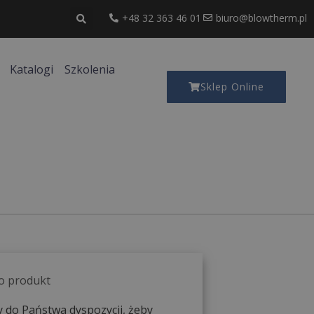
+48 32 363 46 01
biuro@blowtherm.pl
Katalogi
Szkolenia
Sklep Online
 o produkt
 do Państwa dyspozycji, żeby