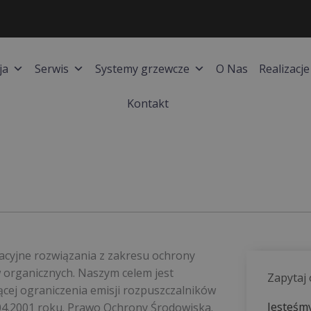
ja
Serwis
Systemy grzewcze
O Nas
Realizacje
Kontakt
acyjne rozwiązania z zakresu ochrony
w organicznych. Naszym celem jest
Zapytaj
cej ograniczenia emisji rozpuszczalników
Jesteśmy
.04.2001 roku. Prawo Ochrony Środowiska.