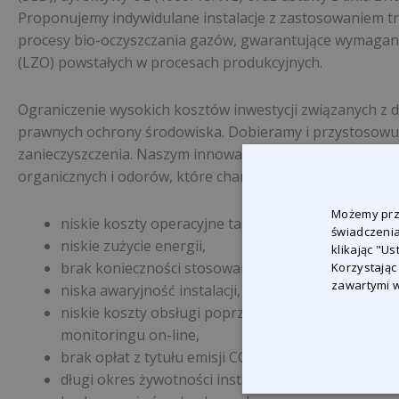
Proponujemy indywidulane instalacje z zastosowaniem t
procesy bio-oczyszczania gazów, gwarantujące wymagan
(LZO) powstałych w procesach produkcyjnych.
Ograniczenie wysokich kosztów inwestycji związanych 
prawnych ochrony środowiska. Dobieramy i przystosowuj
zanieczyszczenia. Naszym innowacyjnym produktem są inst
organicznych i odorów, które charakteryzują się takimi ce
Możemy prze
niskie koszty operacyjne takie jak:
świadczenia
niskie zużycie energii,
klikając "U
brak konieczności stosowania katalizatorów,
Korzystając
zawartymi w
niska awaryjność instalacji,
niskie koszty obsługi poprzez zastosowanie autom
monitoringu on-line,
brak opłat z tytułu emisji CO2 i NOx
długi okres żywotności instalacji,