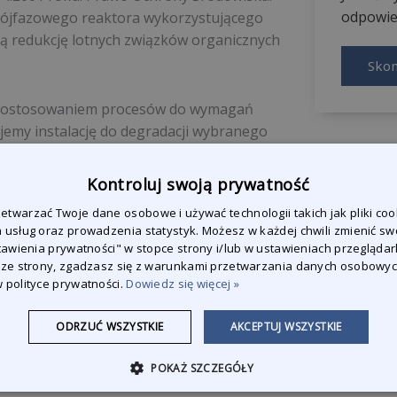
odpowied
rójfazowego reaktora wykorzystującego
ą redukcję lotnych związków organicznych
Skon
z dostosowaniem procesów do wymagań
emy instalację do degradacji wybranego
alacje do bio-utylizacji lotnych związków
chami jak:
Kontroluj swoją prywatność
twarzać Twoje dane osobowe i używać technologii takich jak pliki coo
 usług oraz prowadzenia statystyk. Możesz w każdej chwili zmienić sw
stawienia prywatności" w stopce strony i/lub w ustawieniach przeglądark
 ze strony, zgadzasz się z warunkami przetwarzania danych osobowy
 polityce prywatności.
Dowiedz się więcej »
atyzacji procesu sterowania oraz
ODRZUĆ WSZYSTKIE
AKCEPTUJ WSZYSTKIE
POKAŻ SZCZEGÓŁY