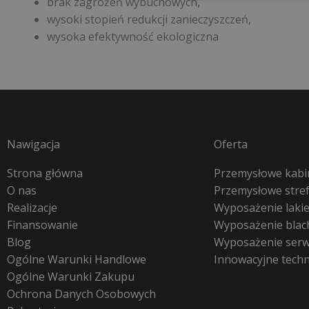
brak zagrożeń wybuchowych,
wysoki stopień redukcji zanieczyszczeń,
wysoka efektywność ekologiczna
Nawigacja
Oferta
Strona główna
Przemysłowe kabin
O nas
Przemysłowe stre
Realizacje
Wyposażenie lakie
Finansowanie
Wyposażenie blac
Blog
Wyposażenie ser
Ogólne Warunki Handlowe
Innowacyjne tech
Ogólne Warunki Zakupu
Ochrona Danych Osobowych