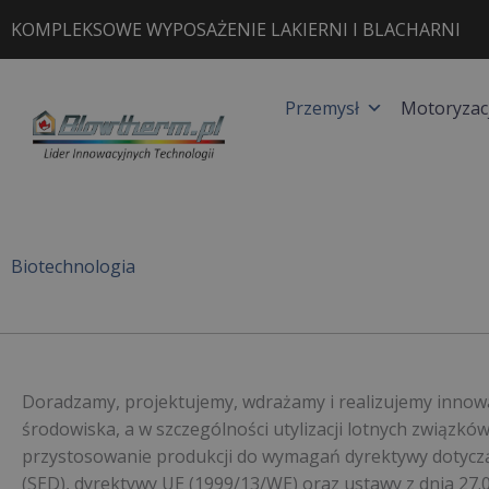
Przejdź
KOMPLEKSOWE WYPOSAŻENIE LAKIERNI I BLACHARNI
do
treści
Przemysł
Motoryzac
Biotechnologia
Doradzamy, projektujemy, wdrażamy i realizujemy innow
środowiska, a w szczególności utylizacji lotnych związkó
przystosowanie produkcji do wymagań dyrektywy dotyczą
(SED), dyrektywy UE (1999/13/WE) oraz ustawy z dnia 27