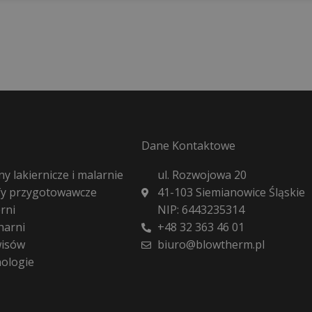
Dane Kontaktowe
y lakiernicze i malarnie
ul. Rozwojowa 20
fy przygotowawcze
41-103 Siemianowice Śląskie
rni
NIP: 6443235314
harni
+48 32 363 46 01
wisów
biuro@blowtherm.pl
nologie