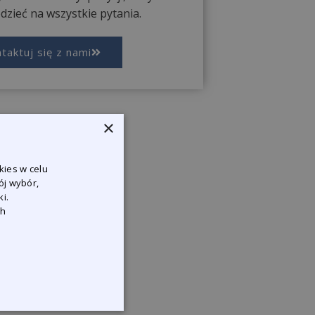
zieć na wszystkie pytania.
taktuj się z nami
×
kies w celu
ój wybór,
i.
ch