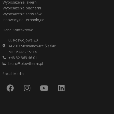
Wyposażenie lakierni
Wyposażenie blacharni
Wyposażenie serwisów
Innowacyjne technologie
Dane Kontaktowe
ul. Rozwojowa 20
41-103 Siemianowice Śląskie
NIP: 6443235314
+48 32 363 46 01
biuro@blowtherm.pl
Social Media
F
I
Y
L
a
n
o
i
c
s
u
n
e
t
t
k
b
a
u
e