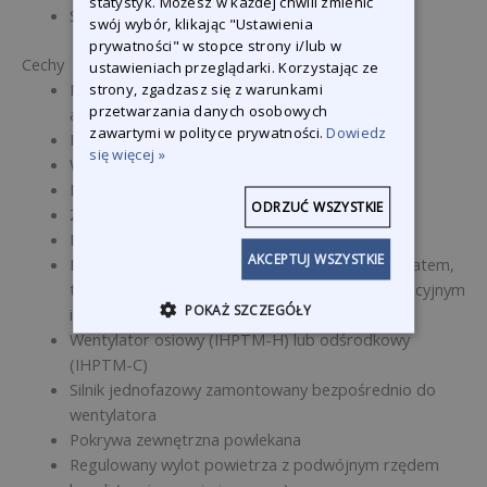
statystyk. Możesz w każdej chwili zmienić
Siłownie i hale sportowe
swój wybór, klikając "Ustawienia
prywatności" w stopce strony i/lub w
Cechy
ustawieniach przeglądarki. Korzystając ze
Modułowy i rurowy wymiennik ciepła ze stali
strony, zgadzasz się z warunkami
przetwarzania danych osobowych
aluminiowej
zawartymi w polityce prywatności.
Dowiedz
Modułowy palnik
się więcej »
Wymuszony przez wentylator wylot spalin
Dostęp inspekcyjny do kolektora spalin
ODRZUĆ WSZYSTKIE
Zapłon elektroniczny z elektrodami
Elektromagnetyczny zawór gazowy
AKCEPTUJ WSZYSTKIE
Panel elektryczny z szafką sterowniczą, presostatem,
termostatem wentylatora, termostatem regulacyjnym
POKAŻ SZCZEGÓŁY
i termostatem bezpieczeństwa
Wentylator osiowy (IHPTM-H) lub odśrodkowy
(IHPTM-C)
Silnik jednofazowy zamontowany bezpośrednio do
wentylatora
Pokrywa zewnętrzna powlekana
Regulowany wylot powietrza z podwójnym rzędem