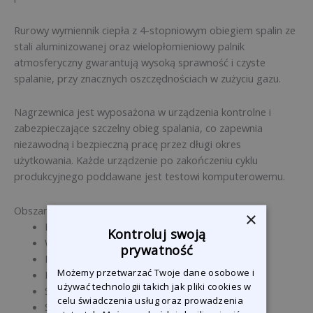
Rurowy wymiennik ciepła z 4-stopniowym obiegiem spalin ze
stali aluminizowanej oraz wielopłomieniowy palnik
atmosferyczny gwarantują wysoką sprawność i czyste
spalanie, przy znacznych oszczędnościach w zużyciu gazu.
Nagrzewnica jest wyposażona w urządzenia kontrolne i
zabezpieczające szczelny obieg spalania, co zapewnia
niezawodną i bezpieczną pracę przez długi okres
użytkowania. Każde urządzenie po zakończeniu cyklu
produkcyjnego poddawane jest testowi komputerowemu.
Obszary zastosowania
×
Budynki przemysłowe
Kontroluj swoją
Warsztaty rzemieślnicze
prywatność
Magazyny i platformy logistyczne
Możemy przetwarzać Twoje dane osobowe i
Hale wystawowe
używać technologii takich jak pliki cookies w
Salony samochodowe
celu świadczenia usług oraz prowadzenia
Supermarkety