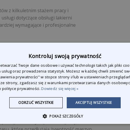
tów z kilkuletnim stażem pracy i
sługi dotyczące obsługi lakierni
rdziej wymagające i profesjonalne
stalacji utrzymują wydajną pracę lakierni
Kontroluj swoją prywatność
i i przestojów w procesie lakierowania.
twarzać Twoje dane osobowe i używać technologii takich jak pliki coo
 usług oraz prowadzenia statystyk. Możesz w każdej chwili zmienić sw
stawienia prywatności" w stopce strony i/lub w ustawieniach przeglądark
 ze strony, zgadzasz się z warunkami przetwarzania danych osobowy
 polityce prywatności.
Dowiedz się więcej »
 instalacji,
anych kwot ryczałtowych,
ODRZUĆ WSZYSTKIE
AKCEPTUJ WSZYSTKIE
 zamienne,
zybki czas reakcji w przypadku awarii,
POKAŻ SZCZEGÓŁY
nąć nieplanowanych przerw w pracy,
zasu, które przedłużają żywotność maszyn