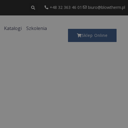
+48 32 363 46 01
biuro@blowtherm.pl
Katalogi
Szkolenia
Sklep Online