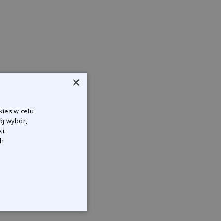
×
kies w celu
ój wybór,
i.
ch