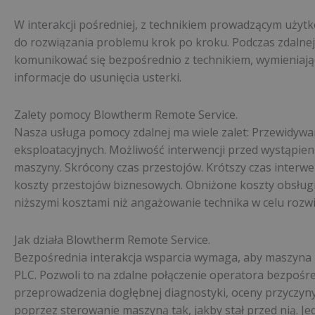
W interakcji pośredniej, z technikiem prowadzącym użyt
do rozwiązania problemu krok po kroku. Podczas zdalnej
komunikować się bezpośrednio z technikiem, wymieniają
informacje do usunięcia usterki.
Zalety pomocy Blowtherm Remote Service.
Nasza usługa pomocy zdalnej ma wiele zalet: Przewidy
eksploatacyjnych. Możliwość interwencji przed wystąpie
maszyny. Skrócony czas przestojów. Krótszy czas interwen
koszty przestojów biznesowych. Obniżone koszty obsługi.
niższymi kosztami niż angażowanie technika w celu rozw
Jak działa Blowtherm Remote Service.
Bezpośrednia interakcja wsparcia wymaga, aby maszyna
PLC. Pozwoli to na zdalne połączenie operatora bezpośr
przeprowadzenia dogłębnej diagnostyki, oceny przyczyny
poprzez sterowanie maszyną tak, jakby stał przed nią. J