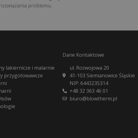
 rozwiązania problemu.
Dane Kontaktowe
y lakiernicze i malarnie
ul. Rozwojowa 20
fy przygotowawcze
41-103 Siemianowice Śląskie
rni
NIP: 6443235314
harni
+48 32 363 46 01
wisów
biuro@blowtherm.pl
nologie