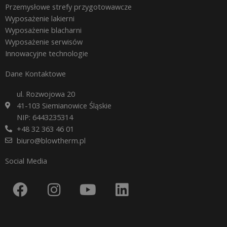
Przemysłowe strefy przygotowawcze
Wyposażenie lakierni
Wyposażenie blacharni
Wyposażenie serwisów
Innowacyjne technologie
Dane Kontaktowe
ul. Rozwojowa 20
41-103 Siemianowice Śląskie
NIP: 6443235314
+48 32 363 46 01
biuro@blowtherm.pl
Social Media
F
I
Y
L
a
n
o
i
c
s
u
n
e
t
t
k