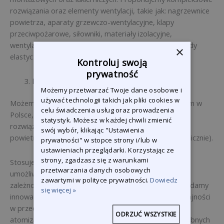
rozwiązania oraz elementy wentylacji, takie jak: nagrzewnice
powietrza, aparaty grzewczo-wentylacyjne, klapy
przeciwpożarowe, siłowniki, materiały izolacyjne,
wentylatory, kanały proste, okrągłe, kształtki, przewody
×
elastyczne, przepustnice wentylacyjne itd.
Kontroluj swoją
prywatność
Nawilżanie, chłodzenie powietrza
Możemy przetwarzać Twoje dane osobowe i
używać technologii takich jak pliki cookies w
Możemy się poszczycić, że jako jedna z pierwszych firm w
celu świadczenia usług oraz prowadzenia
Polsce, rozpoczęliśmy proces wdrażania pionierskich
statystyk. Możesz w każdej chwili zmienić
rozwiązań stosując opatentowane systemy nawilżania
swój wybór, klikając "Ustawienia
powietrza oraz schładzania (adiabatycznie lub izotermicznie).
prywatności" w stopce strony i/lub w
ustawieniach przeglądarki. Korzystając ze
strony, zgadzasz się z warunkami
Stosujemy specjalne systemy adiabatyczne, które
przetwarzania danych osobowych
umożliwiają nawilżanie powietrza lub schładzanie w
zawartymi w polityce prywatności.
Dowiedz
zależności od potrzeb procesów produkcyjnych. Posiadamy
się więcej »
innowacyjne rozwiązania umożliwiające regulację wydajności
w przedziale od 14 do 100%. Proces ten polega na
ODRZUĆ WSZYSTKIE
atomizacji wody pod bardzo dużym ciśnieniem do drobnych