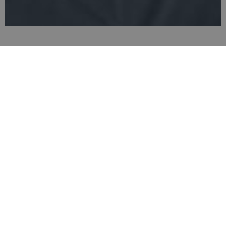
Szlifowanie
ZAPYTAJ O OFERTĘ