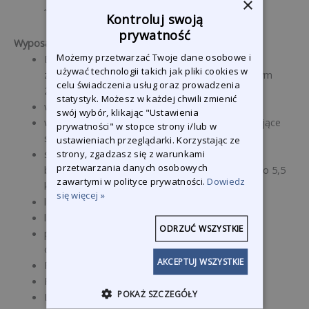
×
“bezpośrednie”, za pomocą kołnierza.
Kontroluj swoją
prywatność
Wyposażenie opcjonalne
Możemy przetwarzać Twoje dane osobowe i
Elektryczny panel sterowania w standardzie, z
używać technologii takich jak pliki cookies w
zasilaniem 400V-50Hz i z obwodem pomocniczym
celu świadczenia usług oraz prowadzenia
230V-50Hz z:
statystyk. Możesz w każdej chwili zmienić
wyłącznik główny z blokadą drzwi
swój wybór, klikając "Ustawienia
wyłączniki termiczno-magnetyczne zabezpieczające
prywatności" w stopce strony i/lub w
silnik
ustawieniach przeglądarki. Korzystając ze
seria przekaźników do sterowania silnikiem:
strony, zgadzasz się z warunkami
przetwarzania danych osobowych
bezpośredni rozruch dla mocy zainstalowanej do 5,5
zawartymi w polityce prywatności.
Dowiedz
kW, gwiazda/trójkąt dla wyższych mocy,
się więcej »
lampka kontrolna pracy
lampka kontrolna obecności napięcia
ODRZUĆ WSZYSTKIE
przełącznik wyboru trybu
ogrzewania/wentylacji/wyłączenia
AKCEPTUJ WSZYSTKIE
Przełącznik ON-OFF Stopień 1 (S1)
Przełącznik ON-OFF Stopień 2 (S2)
POKAŻ SZCZEGÓŁY
Lampka kontrolna pracy stopnia 1 (SR1)