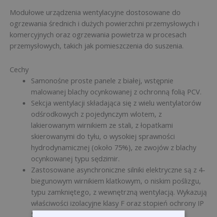
Modułowe urządzenia wentylacyjne dostosowane do
ogrzewania średnich i dużych powierzchni przemysłowych i
komercyjnych oraz ogrzewania powietrza w procesach
przemysłowych, takich jak pomieszczenia do suszenia.
Cechy
Samonośne proste panele z białej, wstępnie
malowanej blachy ocynkowanej z ochronną folią PCV.
Sekcja wentylacji składająca się z wielu wentylatorów
odśrodkowych z pojedynczym wlotem, z
lakierowanym wirnikiem ze stali, z łopatkami
skierowanymi do tyłu, o wysokiej sprawności
hydrodynamicznej (około 75%), ze zwojów z blachy
ocynkowanej typu sędzimir.
Zastosowane asynchroniczne silniki elektryczne są z 4-
biegunowym wirnikiem klatkowym, o niskim poślizgu,
typu zamkniętego, z wewnętrzną wentylacją. Wykazują
właściwości izolacyjne klasy F oraz stopień ochrony IP
56. Sprzężenie z silnikiem elektrycznym jest