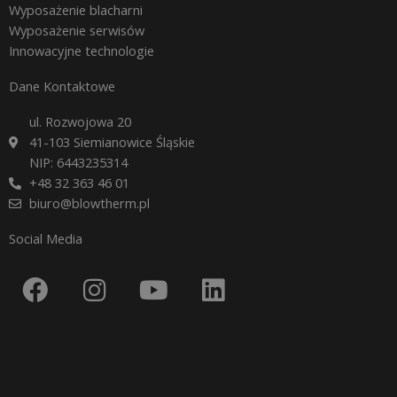
Wyposażenie blacharni
Wyposażenie serwisów
Innowacyjne technologie
Dane Kontaktowe
ul. Rozwojowa 20
41-103 Siemianowice Śląskie
NIP: 6443235314
+48 32 363 46 01
biuro@blowtherm.pl
Social Media
F
I
Y
L
a
n
o
i
c
s
u
n
e
t
t
k
b
a
u
e