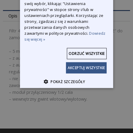
swój wybór, klikając "Ustawienia
prywatności" w stopce strony i/lub w
ustawieniach przeglądarki. Korzystając ze
Opis
strony, zgadzasz się z warunkami
przetwarzania danych osobowych
Filtr 424L jednostopniowy z regulatorem ciśnienia 1,2″ do
zawartymi w polityce prywatności.
Dowiedz
zamontowania bezpośrednio w instalacji SATA.
się więcej »
– 5 mikronowy separator oleju / wody
ODRZUĆ WSZYSTKIE
– z automatyczną kondensacją
– z automatycznym odprowadzaniem skroplin i
AKCEPTUJ WSZYSTKIE
regulatorem ciśnienia.
– nie zawiera modułu przyłączeniowego powietrza z
POKAŻ SZCZEGÓŁY
zaworem kulowym.
– moduł przyłączeniowy 1/2 cala
– wewnętrzny gwint wlotowy/wylotowy.