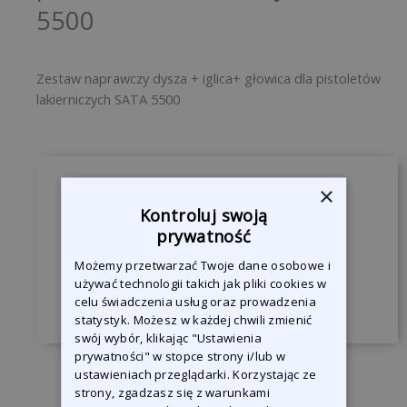
5500
Zestaw naprawczy dysza + iglica+ głowica dla pistoletów
lakierniczych SATA 5500
×
Zapytaj o produkt
Kontroluj swoją
Jesteśmy do Państwa dyspozycji, żeby
prywatność
odpowiedzieć na wszystkie pytania.
Możemy przetwarzać Twoje dane osobowe i
używać technologii takich jak pliki cookies w
Skontaktuj się z nami
celu świadczenia usług oraz prowadzenia
statystyk. Możesz w każdej chwili zmienić
swój wybór, klikając "Ustawienia
prywatności" w stopce strony i/lub w
ustawieniach przeglądarki. Korzystając ze
strony, zgadzasz się z warunkami