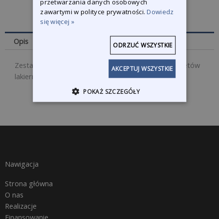
przetwarzania danych osobowych
zawartymi w polityce prywatności.
Dowiedz
się więcej »
Opis
ODRZUĆ WSZYSTKIE
Zestaw naprawczy dysza + iglica+ głowica dla pistoletów
AKCEPTUJ WSZYSTKIE
lakierniczych SATA 5500
POKAŻ SZCZEGÓŁY
Nawigacja
Strona główna
O nas
Realizacje
Finansowanie