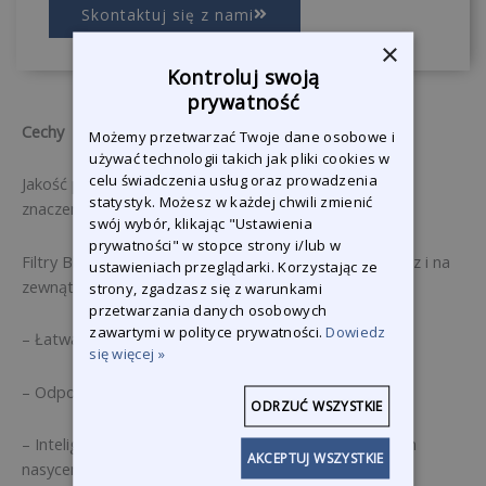
Skontaktuj się z nami
×
Kontroluj swoją
prywatność
Cechy
Możemy przetwarzać Twoje dane osobowe i
używać technologii takich jak pliki cookies w
celu świadczenia usług oraz prowadzenia
Jakość powietrza w środowisku pracy ma zasadnicze
statystyk. Możesz w każdej chwili zmienić
znaczenie dla zdrowia pracowników i środowiska.
swój wybór, klikając "Ustawienia
prywatności" w stopce strony i/lub w
Filtry Blowtherm utrzymują czyste powietrze wewnątrz i na
ustawieniach przeglądarki. Korzystając ze
zewnątrz kabiny.
strony, zgadzasz się z warunkami
przetwarzania danych osobowych
zawartymi w polityce prywatności.
Dowiedz
– Łatwa konserwacja dzięki drzwiczkom inspekcyjnym
się więcej »
– Odpowiedni do wszystkich rodzajów farb
ODRZUĆ WSZYSTKIE
– Inteligentny system sterowania sygnalizujący poziom
AKCEPTUJ WSZYSTKIE
nasycenia filtra