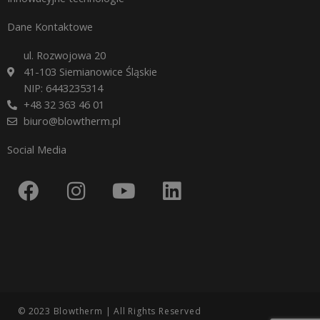
Dane Kontaktowe
ul. Rozwojowa 20
41-103 Siemianowice Śląskie
NIP: 6443235314
+48 32 363 46 01
biuro@blowtherm.pl
Social Media
F
I
Y
L
a
n
o
i
c
s
u
n
e
t
t
k
b
a
u
e
o
g
b
d
o
r
e
i
© 2023 Blowtherm | All Rights Reserved