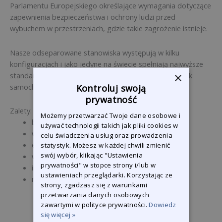
Parlamentu Europejskiego określające wymagania dotyczące
zapewnienia bezpieczeństwa i ochrony ludzi przed
wybuchem w przestrzeniach, gdzie takie zagrożenie istnieje.
Nasze odseparowane stanowiska występują w kilku
konfiguracjach i jako jedyne na świecie spełniają najwyższe
×
standardy i wymogi bezpieczeństwa dla różnych marek
samochodów elektrycznych.
Kontroluj swoją
prywatność
Zalety:
Możemy przetwarzać Twoje dane osobowe i
bezpieczeństwo pracy
używać technologii takich jak pliki cookies w
wydajność i oszczędność pracy
celu świadczenia usług oraz prowadzenia
efektywność energetyczna
statystyk. Możesz w każdej chwili zmienić
swój wybór, klikając "Ustawienia
wysoka jakość komponentów
prywatności" w stopce strony i/lub w
indywidualny projekt
ustawieniach przeglądarki. Korzystając ze
nowoczesny wygląd
strony, zgadzasz się z warunkami
przetwarzania danych osobowych
zawartymi w polityce prywatności.
Dowiedz
się więcej »