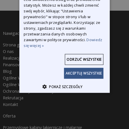
statystyk. Możesz w każdej chwili zmienić
swój wybór, klikając "Ustawienia
prywatności" w stopce strony i/lub w
ustawieniach przeglądarki. Korzystając ze
strony, zgadzasz się z warunkami
Nawigacja
przetwarzania danych osobowych
zawartymi w polityce prywatności.
Dowiedz
Strona główna
się więcej »
O nas
Realizacje
ODRZUĆ WSZYSTKIE
Finansowanie
Blog
AKCEPTUJ WSZYSTKIE
Ogólne Warunki Handlowe
Ogólne Warunki Zakupu
POKAŻ SZCZEGÓŁY
Ochrona Danych Osobowych
Rekrutacja
Kontakt
Oferta
Przemysłowe kabiny lakiernicze i malarnie