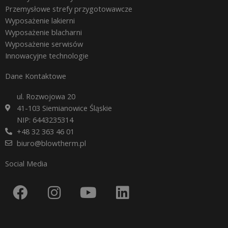
Przemysłowe strefy przygotowawcze
Wyposażenie lakierni
Wyposażenie blacharni
Wyposażenie serwisów
Innowacyjne technologie
Dane Kontaktowe
ul. Rozwojowa 20
41-103 Siemianowice Śląskie
NIP: 6443235314
+48 32 363 46 01
biuro@blowtherm.pl
Social Media
F
I
Y
L
a
n
o
i
c
s
u
n