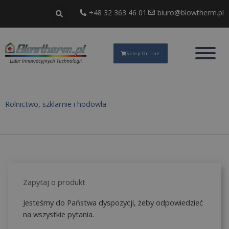
Przejdź
+48 32 363 46 01
biuro@blowtherm.pl
do
treści
Sklep Online
Rolnictwo, szklarnie i hodowla
Zapytaj o produkt
Jesteśmy do Państwa dyspozycji, żeby odpowiedzieć
na wszystkie pytania.