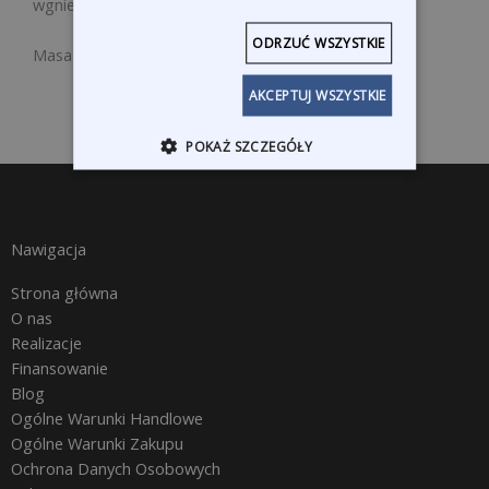
wgnieceń Work Station WS20/WS40 i PSP.
ODRZUĆ WSZYSTKIE
Masa udaru 1,1 kg
AKCEPTUJ WSZYSTKIE
POKAŻ SZCZEGÓŁY
Nawigacja
Strona główna
O nas
Realizacje
Finansowanie
Blog
Ogólne Warunki Handlowe
Ogólne Warunki Zakupu
Ochrona Danych Osobowych