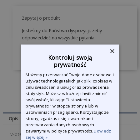
Zapytaj o produkt
Jesteśmy do Państwa dyspozycji, żeby
odpowiedzieć na wszystkie pytania.
×
Skontaktuj się z nami
Kontroluj swoją
prywatność
Możemy przetwarzać Twoje dane osobowe i
używać technologii takich jak pliki cookies w
celu świadczenia usług oraz prowadzenia
statystyk. Możesz w każdej chwili zmienić
swój wybór, klikając "Ustawienia
prywatności" w stopce strony i/lub w
ustawieniach przeglądarki. Korzystając ze
strony, zgadzasz się z warunkami
Opis
przetwarzania danych osobowych
zawartymi w polityce prywatności.
Dowiedz
Młotek bezwładnościowy 1,1 kg do stacji usuwania
się więcej »