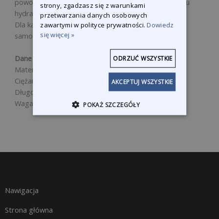
powodzeniem umożliwia ciągnięcie bez użycia sprzętu
strony, zgadzasz się z warunkami
hydraulicznego.
przetwarzania danych osobowych
Dla każdego warsztatu blacharskiego i serwisu
zawartymi w polityce prywatności.
Dowiedz
się więcej »
samochodowego.
Dane techniczne:
ODRZUĆ WSZYSTKIE
Materiał: stal
Ciężar przesuwu: 9 kg
AKCEPTUJ WSZYSTKIE
Długość młota w komplecie z łapą ciągnącą mm 920
Waga: 12,40 kg
POKAŻ SZCZEGÓŁY
Nawigacja
Strona główna