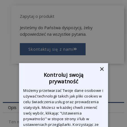
Zapytaj o produkt
Jesteśmy do Państwa dyspozycji, żeby
odpowiedzieć na wszystkie pytania.
Skontaktuj się z nami
×
Kontroluj swoją
prywatność
Możemy przetwarzać Twoje dane osobowe i
używać technologii takich jak pliki cookies w
celu świadczenia usług oraz prowadzenia
Opis
statystyk. Możesz w każdej chwili zmienić
swój wybór, klikając "Ustawienia
prywatności" w stopce strony i/lub w
Ten młot o dużej mocy ma masę ślizgową 9 kg i z
ustawieniach przeglądarki. Korzystając ze