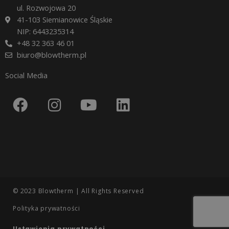
ul. Rozwojowa 20
41-103 Siemianowice Śląskie
NIP: 6443235314
+48 32 363 46 01
biuro@blowtherm.pl
Social Media
F
I
Y
L
a
n
o
i
c
s
u
n
e
t
t
k
b
a
u
e
o
g
b
d
o
r
e
i
© 2023 Blowtherm | All Rights Reserved
k
a
n
Polityka prywatności
m
Ustawienia prywatności