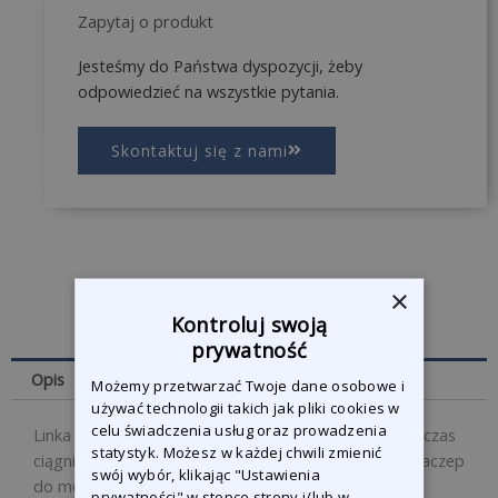
Zapytaj o produkt
Jesteśmy do Państwa dyspozycji, żeby
odpowiedzieć na wszystkie pytania.
Skontaktuj się z nami
×
Kontroluj swoją
prywatność
Opis
Możemy przetwarzać Twoje dane osobowe i
używać technologii takich jak pliki cookies w
celu świadczenia usług oraz prowadzenia
Linka bezpieczeństwa musi zawsze być używana podczas
statystyk. Możesz w każdej chwili zmienić
ciągnięcia, aby zabezpieczyć łańcuch + zacisk i / lub zaczep
swój wybór, klikając "Ustawienia
do metalowej powierzchni.
prywatności" w stopce strony i/lub w