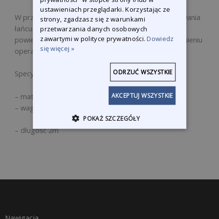
ustawieniach przeglądarki. Korzystając ze
W przypadku oderwania się metalu od korpusu, zerwania
strony, zgadzasz się z warunkami
łańcucha lub ześlizgnięcia się zacisku na metalową
przetwarzania danych osobowych
zawartymi w polityce prywatności.
Dowiedz
powierzchnię, linka zabezpieczająca zapobiegnie zranieniu
się więcej »
operatora.
ODRZUĆ WSZYSTKIE
Specyfikacja:
AKCEPTUJ WSZYSTKIE
– materiał stalowy z osłoną z tworzywa sztucznego
– waga 0,52 kg
POKAŻ SZCZEGÓŁY
– długość 2m
Nawigacja