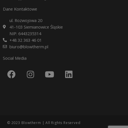
Dane Kontaktowe
ul. Rozwojowa 20
41-103 Siemianowice Śląskie
NIP: 6443235314
+48 32 363 46 01
biuro@blowtherm.pl
Social Media
F
I
Y
L
a
n
o
i
c
s
u
n
e
t
t
k
b
a
u
e
o
g
b
d
o
r
e
i
© 2023 Blowtherm | All Rights Reserved