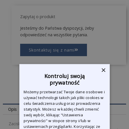
Zapytaj o produkt
Jesteśmy do Państwa dyspozycji, żeby
odpowiedzieć na wszystkie pytania.
Skontaktuj się z nami
×
Kontroluj swoją
prywatność
Możemy przetwarzać Twoje dane osobowe i
używać technologii takich jak pliki cookies w
celu świadczenia usług oraz prowadzenia
Opis
statystyk. Możesz w każdej chwili zmienić
swój wybór, klikając "Ustawienia
prywatności" w stopce strony i/lub w
Zacisk do poziomych pociągnięć.
ustawieniach przeglądarki. Korzystając ze