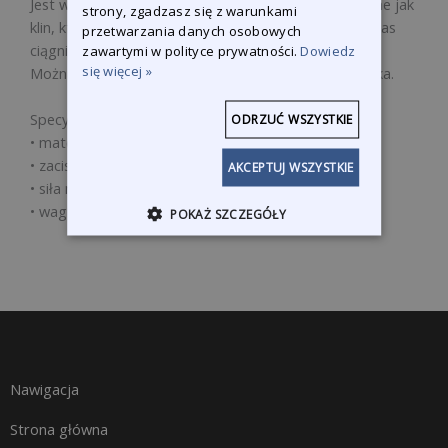
Jest wyposażony w 2 szczęki chwytające, zmontowane jak
strony, zgadzasz się z warunkami
klin, które automatycznie blokują się na progu podczas
przetwarzania danych osobowych
ciągnięcia.
zawartymi w polityce prywatności.
Dowiedz
się więcej »
Można go szybko nałożyć i usunąć uderzeniem młotka.
Specyfikacja:
ODRZUĆ WSZYSTKIE
• materiał z żeliwa
• zacisk ze stali utwardzanej
AKCEPTUJ WSZYSTKIE
• siła naciągu 8 ton
• waga 2,7 kg
POKAŻ SZCZEGÓŁY
Nawigacja
Strona główna