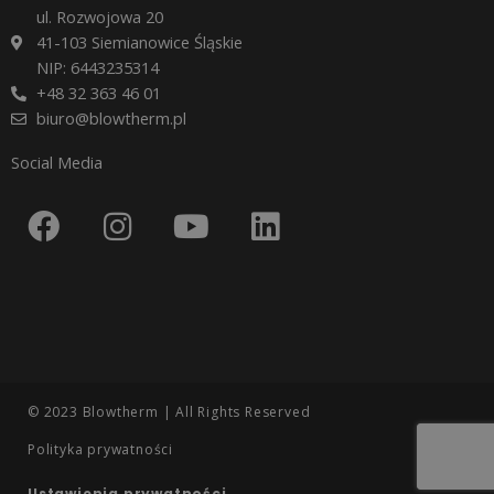
ul. Rozwojowa 20
41-103 Siemianowice Śląskie
NIP: 6443235314
+48 32 363 46 01
biuro@blowtherm.pl
Social Media
F
I
Y
L
a
n
o
i
c
s
u
n
e
t
t
k
b
a
u
e
o
g
b
d
o
r
e
i
© 2023 Blowtherm | All Rights Reserved
k
a
n
Polityka prywatności
m
Ustawienia prywatności