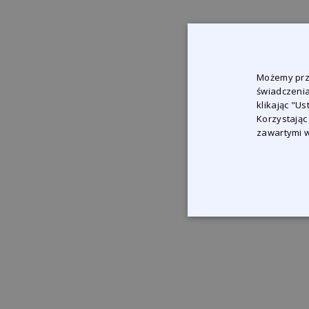
Możemy prze
świadczenia
klikając "U
Korzystając
zawartymi w