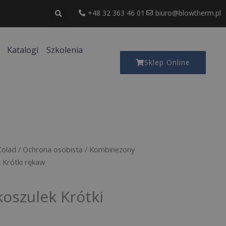
+48 32 363 46 01
biuro@blowtherm.pl
Katalogi
Szkolenia
Sklep Online
Colad
/
Ochrona osobista
/
Kombinezony
Krótki rękaw
szulek Krótki