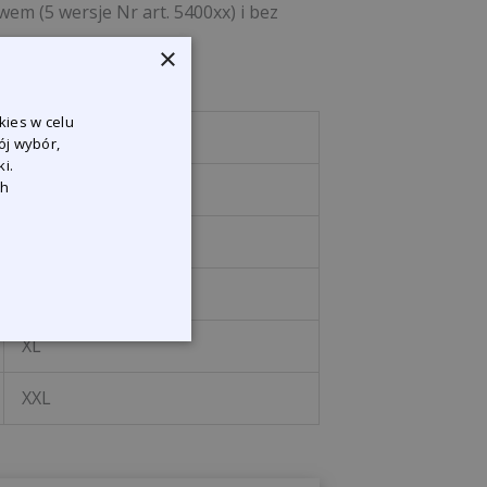
em (5 wersje Nr art. 5400xx) i bez
×
kies w celu
Variante
ój wybór,
i.
ch
S
M
L
XL
XXL