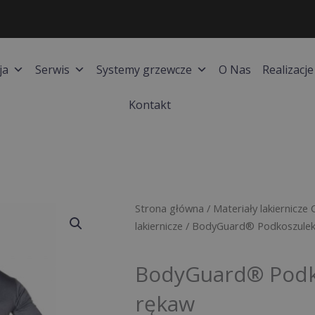
ja
Serwis
Systemy grzewcze
O Nas
Realizacje
Kontakt
Strona główna
/
Materiały lakiernicze 
lakiernicze
/ BodyGuard® Podkoszulek 
BodyGuard® Podko
rękaw