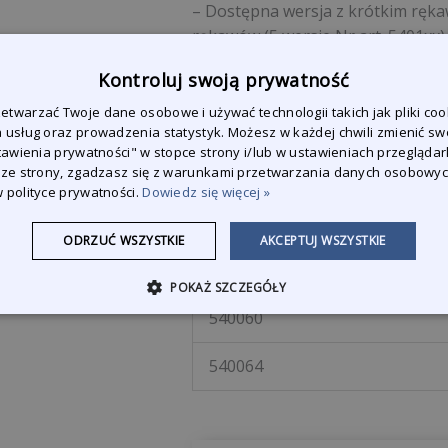
– Dostępna wersja z krótkim rękaw
rękawów (5 wersje Nr art. 5401xx)
Na sztuki.
Kontroluj swoją prywatność
twarzać Twoje dane osobowe i używać technologii takich jak pliki coo
Art.Nr.
 usług oraz prowadzenia statystyk. Możesz w każdej chwili zmienić sw
stawienia prywatności" w stopce strony i/lub w ustawieniach przeglądark
 ze strony, zgadzasz się z warunkami przetwarzania danych osobowy
540048
 polityce prywatności.
Dowiedz się więcej »
540052
ODRZUĆ WSZYSTKIE
AKCEPTUJ WSZYSTKIE
540056
POKAŻ SZCZEGÓŁY
540060
540064