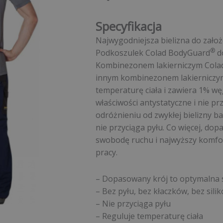
Specyfikacja
Najwygodniejsza bielizna do założ
®
Podkoszulek Colad BodyGuard
d
Kombinezonem lakierniczym Cola
innym kombinezonem lakierniczym.
temperaturę ciała i zawiera 1% wę
właściwości antystatyczne i nie p
odróżnieniu od zwykłej bielizny b
nie przyciąga pyłu. Co więcej, d
swobodę ruchu i najwyższy komfor
pracy.
– Dopasowany krój to optymalna
– Bez pyłu, bez kłaczków, bez sili
– Nie przyciąga pyłu
– Reguluje temperaturę ciała