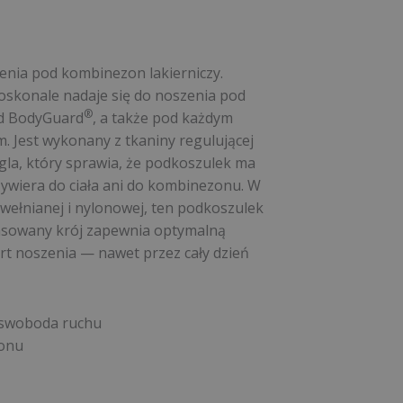
enia pod kombinezon lakierniczy.
oskonale nadaje się do noszenia pod
®
d BodyGuard
, a także pod każdym
 Jest wykonany z tkaniny regulującej
gla, który sprawia, że podkoszulek ma
rzywiera do ciała ani do kombinezonu. W
awełnianej i nylonowej, ten podkoszulek
opasowany krój zapewnia optymalną
t noszenia — nawet przez cały dzień
 swoboda ruchu
konu