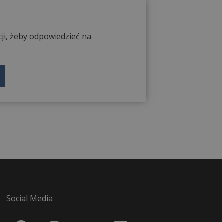
ji, żeby odpowiedzieć na
Social Media
F
I
Y
L