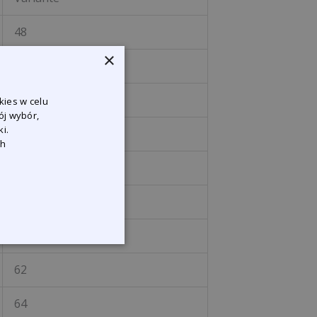
48
×
50
52
kies w celu
ój wybór,
i.
54
ch
56
58
60
62
64