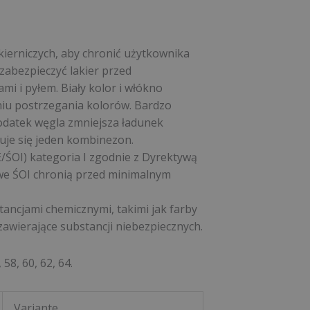
kierniczych, aby chronić użytkownika
zabezpieczyć lakier przed
mi i pyłem. Biały kolor i włókno
iu postrzegania kolorów. Bardzo
odatek węgla zmniejsza ładunek
uje się jeden kombinezon.
/ŚOI) kategoria I zgodnie z Dyrektywą
e ŚOI chronią przed minimalnym
ancjami chemicznymi, takimi jak farby
zawierające substancji niebezpiecznych.
 58, 60, 62, 64.
Variante