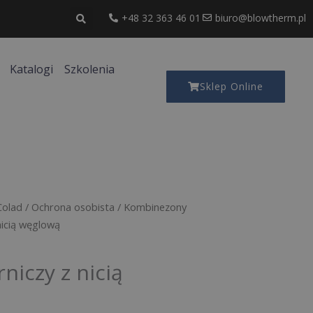
+48 32 363 46 01
biuro@blowtherm.pl
Katalogi
Szkolenia
Sklep Online
Colad
/
Ochrona osobista
/
Kombinezony
nicią węglową
niczy z nicią