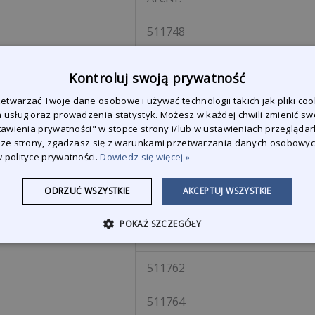
511748
511750
Kontroluj swoją prywatność
511752
twarzać Twoje dane osobowe i używać technologii takich jak pliki coo
 usług oraz prowadzenia statystyk. Możesz w każdej chwili zmienić sw
stawienia prywatności" w stopce strony i/lub w ustawieniach przeglądark
511754
 ze strony, zgadzasz się z warunkami przetwarzania danych osobowy
 polityce prywatności.
Dowiedz się więcej »
511756
ODRZUĆ WSZYSTKIE
AKCEPTUJ WSZYSTKIE
511758
POKAŻ SZCZEGÓŁY
511760
511762
511764