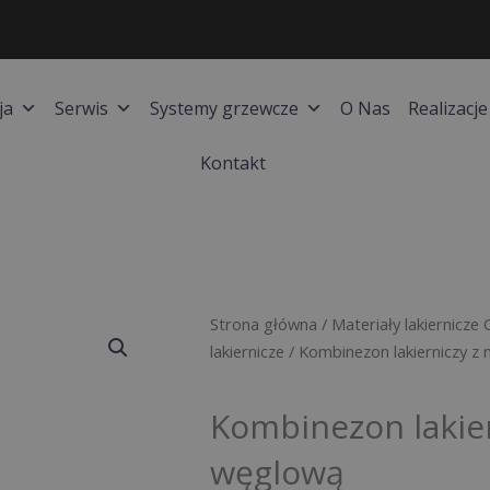
ja
Serwis
Systemy grzewcze
O Nas
Realizacje
Kontakt
Strona główna
/
Materiały lakiernicze 
lakiernicze
/ Kombinezon lakierniczy z 
Kombinezon lakier
węglową