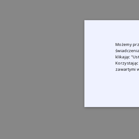
Możemy prze
świadczenia
klikając "U
Korzystając
zawartymi w