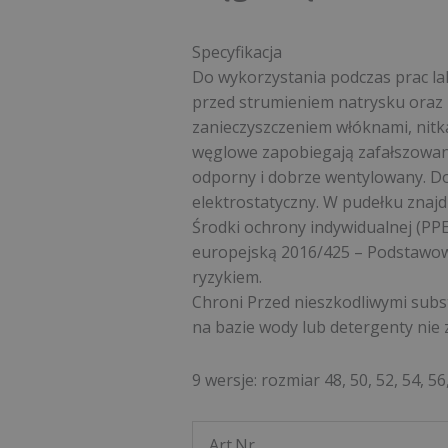
Specyfikacja
Do wykorzystania podczas prac la
przed strumieniem natrysku oraz 
zanieczyszczeniem włóknami, nitka
węglowe zapobiegają zafałszowan
odporny i dobrze wentylowany. D
elektrostatyczny. W pudełku znajd
Środki ochrony indywidualnej (PPE
europejską 2016/425 – Podstawow
ryzykiem.
Chroni Przed nieszkodliwymi subst
na bazie wody lub detergenty nie 
9 wersje: rozmiar 48, 50, 52, 54, 56,
Art.Nr.