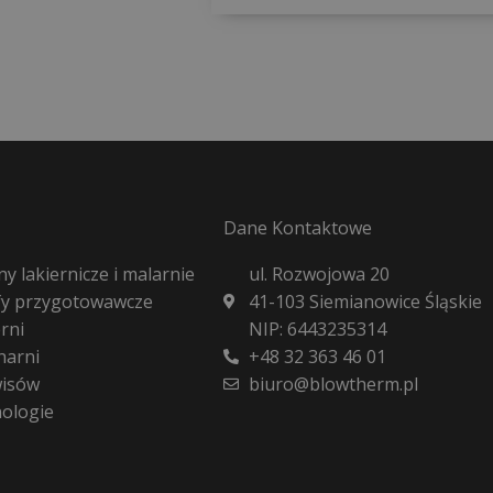
Dane Kontaktowe
y lakiernicze i malarnie
ul. Rozwojowa 20
fy przygotowawcze
41-103 Siemianowice Śląskie
rni
NIP: 6443235314
harni
+48 32 363 46 01
wisów
biuro@blowtherm.pl
nologie