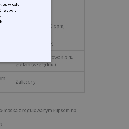
kies w celu
ój wybór,
i.
ch
2 – Średnia (5000 ppm)
3 – Duża (33 NPF)
Maks. czas użytkowania 40
ku
godzin (względnie)
łem
Zaliczony
 półmaska z regulowanym klipsem na
 D