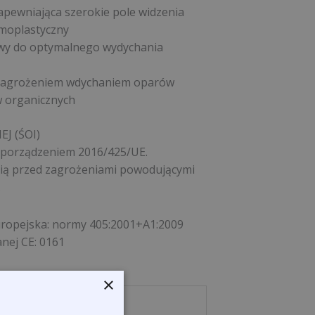
pewniająca szerokie pole widzenia
rmoplastyczny
wy do optymalnego wydychania
zagrożeniem wdychaniem oparów
w organicznych
J (ŚOI)
ozporządzeniem 2016/425/UE.
onią przed zagrożeniami powodującymi
.
opejska: normy 405:2001+A1:2009
nej CE: 0161
×
Klasa