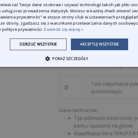
twarzać Twoje dane osobowe i używać technologii takich jak pliki coo
FF
Maska filtracyjna
 usług oraz prowadzenia statystyk. Możesz w każdej chwili zmienić sw
stawienia prywatności" w stopce strony i/lub w ustawieniach przeglądark
 ze strony, zgadzasz się z warunkami przetwarzania danych osobowy
Filtr aerozolowy
A
 polityce prywatności.
Dowiedz się więcej »
(gazowy)
ODRZUĆ WSZYSTKIE
AKCEPTUJ WSZYSTKIE
P
Filtr cząstek stałych
POKAŻ SZCZEGÓŁY
R
Wielokrotnego użyt
Test zapychania py
D
dolomitowym
Dane techniczne:
Typ półmaski lakierniczej:
karku i paskami na głowę
Klasyfikacja filtra: FFA2P3 R