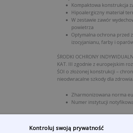
Kompaktowa konstrukcja za
Hipoalergiczny materiał te
W zestawie zawór wydecho
powietrza
Optymalna ochrona przed 
izocyjanianu, farby i oparó
ŚRODKI OCHRONY INDYWIDUALNE
KAT. III zgodnie z europejskim r
ŚOI o złożonej konstrukcji – chr
nieodwracalne szkody dla zdrowia
Zharmonizowana norma eur
Numer instytucji notyfikowa
Klasyfikacja maski: FFA2P3 R D:
Norma
Opis
Kontroluj swoją prywatność