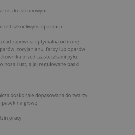
 woreczku strunowym.
przed szkodliwymi oparami i
 Colad zapewnia optymalną ochronę
arów izocyjanianu, farby lub oparów
ytkownika przed cząsteczkami pyłu.
 nosa i ust, a jej regulowane paski
rnicza doskonale dopasowana do twarzy
i pasek na głowę
zin pracy