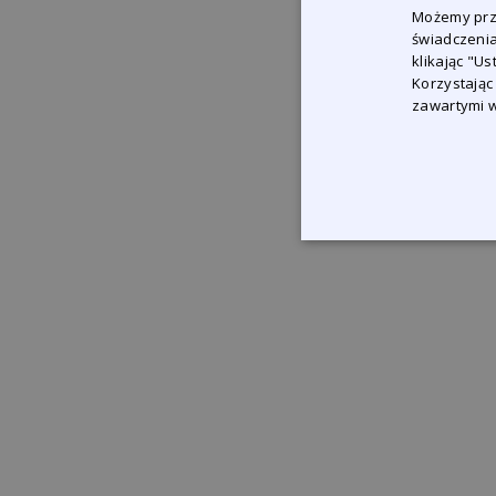
Możemy prze
świadczenia
klikając "U
Korzystając
zawartymi w