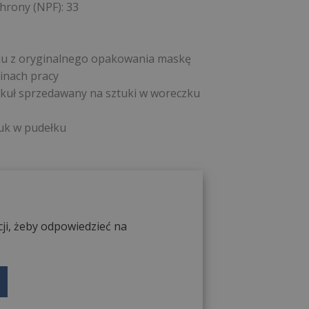
hrony (NPF): 33
ciu z oryginalnego opakowania maskę
inach pracy
ykuł sprzedawany na sztuki w woreczku
uk w pudełku
ji, żeby odpowiedzieć na