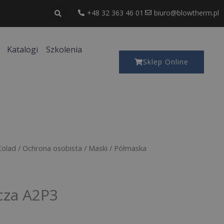
+48 32 363 46 01
biuro@blowtherm.pl
Katalogi
Szkolenia
Sklep Online
Colad
/
Ochrona osobista
/
Maski
/ Półmaska
cza A2P3