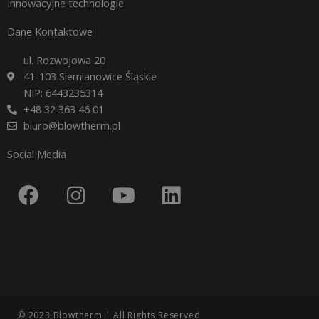
Innowacyjne technologie
Dane Kontaktowe
ul. Rozwojowa 20
41-103 Siemianowice Śląskie
NIP: 6443235314
+48 32 363 46 01
biuro@blowtherm.pl
Social Media
F
I
Y
L
a
n
o
i
c
s
u
n
e
t
t
k
b
a
u
e
o
g
b
d
o
r
e
i
© 2023 Blowtherm | All Rights Reserved