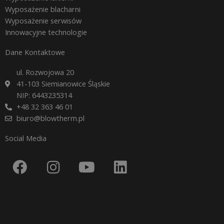
Wyposażenie blacharni
Wyposażenie serwisów
Innowacyjne technologie
Dane Kontaktowe
ul. Rozwojowa 20
41-103 Siemianowice Śląskie
NIP: 6443235314
+48 32 363 46 01
biuro@blowtherm.pl
Social Media
F
I
Y
L
a
n
o
i
c
s
u
n
e
t
t
k
b
a
u
e