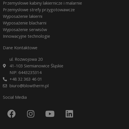
Przemysłowe kabiny lakiernicze i malarnie
Przemysłowe strefy przygotowawcze
Wyposażenie lakierni
Wyposażenie blacharni
Wyposażenie serwisów
Innowacyjne technologie
Dane Kontaktowe
ul. Rozwojowa 20
41-103 Siemianowice Śląskie
NIP: 6443235314
+48 32 363 46 01
biuro@blowtherm.pl
Social Media
F
I
Y
L
a
n
o
i
c
s
u
n