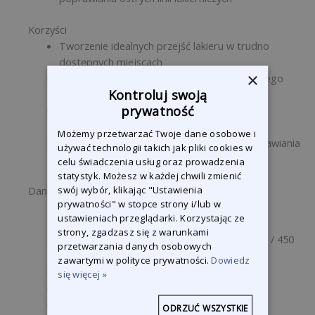
Korzyści
Tworzenie idealnych przejść lakieru w trudno
dostępnych miejscach
×
Eliminacja ostrych linii lakierniczych bez żadnego
Kontroluj swoją
wysiłku
prywatność
Oszczędność czasu poprzez wyeliminowanie
konieczności poprawek
Możemy przetwarzać Twoje dane osobowe i
Łatwe nakładanie i zdejmowanie bez pozostawiania
używać technologii takich jak pliki cookies w
śladów
celu świadczenia usług oraz prowadzenia
statystyk. Możesz w każdej chwili zmienić
swój wybór, klikając "Ustawienia
Dane techniczne
prywatności" w stopce strony i/lub w
Nośnik: Pianka PU (na bazie poliestrowej)
ustawieniach przeglądarki. Korzystając ze
Gęstość: 25 kg/m3 (ISO 845) / 33 kg/m3
strony, zgadzasz się z warunkami
Odporność na rozciąganie: 120 kPa ISO 1798 / 450
przetwarzania danych osobowych
kPa ISO-1926
zawartymi w polityce prywatności.
Dowiedz
Klej: Topliwy na bazie polimeru blokowego
się więcej »
Kolor: Przezroczysty
Długość: 38 m
ODRZUĆ WSZYSTKIE