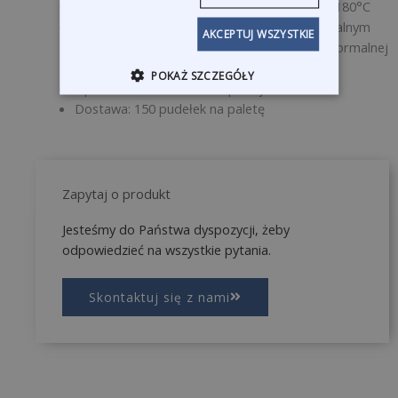
Odporność temperaturowa (krótkotrwała): 180°C
Zalecane warunki przechowywania: W oryginalnym
AKCEPTUJ WSZYSTKIE
opakowaniu, w temperaturze < 35°C, przy normalnej
wentylacji i nie dłużej niż przez 12 miesięcy.
POKAŻ SZCZEGÓŁY
Opakowanie: W rolkach w podajniku
Dostawa: 150 pudełek na paletę
Zapytaj o produkt
Jesteśmy do Państwa dyspozycji, żeby
odpowiedzieć na wszystkie pytania.
Skontaktuj się z nami