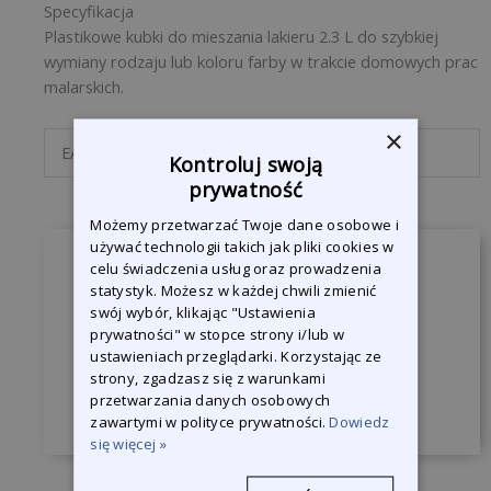
Specyfikacja
Plastikowe kubki do mieszania lakieru 2.3 L do szybkiej
wymiany rodzaju lub koloru farby w trakcie domowych prac
malarskich.
×
EAN-Code
8714247000359
Kontroluj swoją
prywatność
Możemy przetwarzać Twoje dane osobowe i
używać technologii takich jak pliki cookies w
celu świadczenia usług oraz prowadzenia
Zapytaj o produkt
statystyk. Możesz w każdej chwili zmienić
swój wybór, klikając "Ustawienia
Jesteśmy do Państwa dyspozycji, żeby
prywatności" w stopce strony i/lub w
odpowiedzieć na wszystkie pytania.
ustawieniach przeglądarki. Korzystając ze
strony, zgadzasz się z warunkami
Skontaktuj się z nami
przetwarzania danych osobowych
zawartymi w polityce prywatności.
Dowiedz
się więcej »