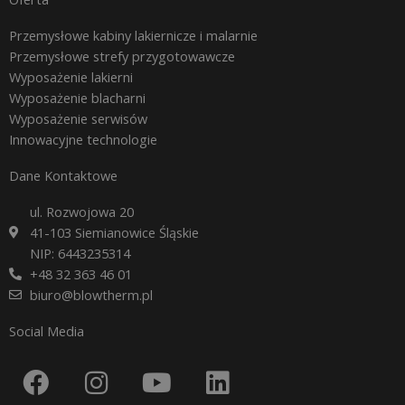
Przemysłowe kabiny lakiernicze i malarnie
Przemysłowe strefy przygotowawcze
Wyposażenie lakierni
Wyposażenie blacharni
Wyposażenie serwisów
Innowacyjne technologie
Dane Kontaktowe
ul. Rozwojowa 20
41-103 Siemianowice Śląskie
NIP: 6443235314
+48 32 363 46 01
biuro@blowtherm.pl
Social Media
F
I
Y
L
a
n
o
i