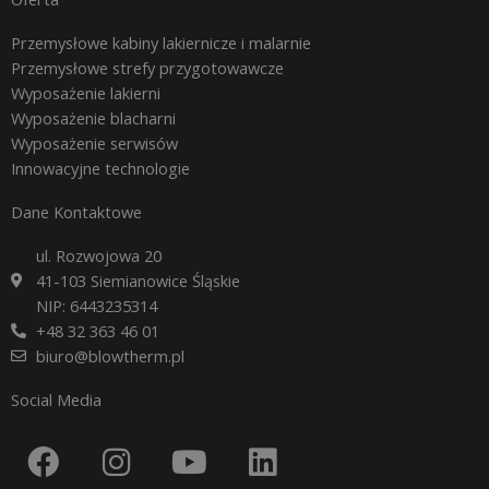
Przemysłowe kabiny lakiernicze i malarnie
Przemysłowe strefy przygotowawcze
Wyposażenie lakierni
Wyposażenie blacharni
Wyposażenie serwisów
Innowacyjne technologie
Dane Kontaktowe
ul. Rozwojowa 20
41-103 Siemianowice Śląskie
NIP: 6443235314
+48 32 363 46 01
biuro@blowtherm.pl
Social Media
F
I
Y
L
a
n
o
i