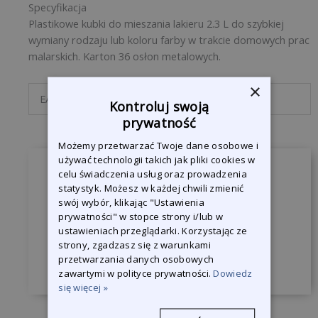
Specyfikacja
Plastikowe kubki do mieszania lakieru 2.3 L do szybkiej
wymiany rodzaju lub koloru farby w trakcie domowych prac
malarskich. Karton 36 osłon metalowych.
×
EAN-Code
8714247003572
Kontroluj swoją
prywatność
Możemy przetwarzać Twoje dane osobowe i
używać technologii takich jak pliki cookies w
celu świadczenia usług oraz prowadzenia
Zapytaj o produkt
statystyk. Możesz w każdej chwili zmienić
swój wybór, klikając "Ustawienia
Jesteśmy do Państwa dyspozycji, żeby
prywatności" w stopce strony i/lub w
odpowiedzieć na wszystkie pytania.
ustawieniach przeglądarki. Korzystając ze
strony, zgadzasz się z warunkami
Skontaktuj się z nami
przetwarzania danych osobowych
zawartymi w polityce prywatności.
Dowiedz
się więcej »