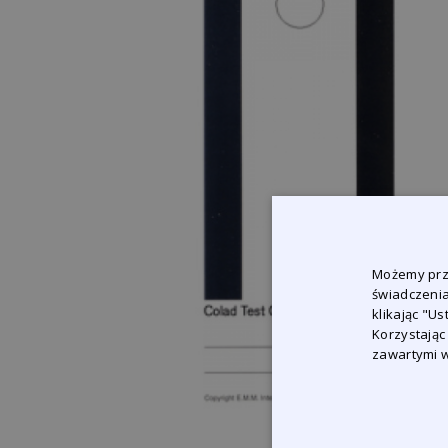
Możemy prze
świadczenia
klikając "U
Korzystając
zawartymi w