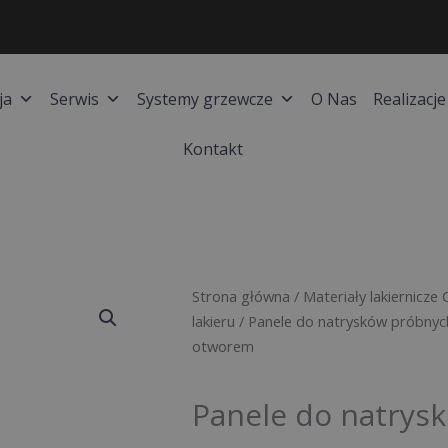
ja
Serwis
Systemy grzewcze
O Nas
Realizacje
Kontakt
Strona główna
/
Materiały lakiernicze 
lakieru
/
Panele do natrysków próbnyc
otworem
Panele do natrys