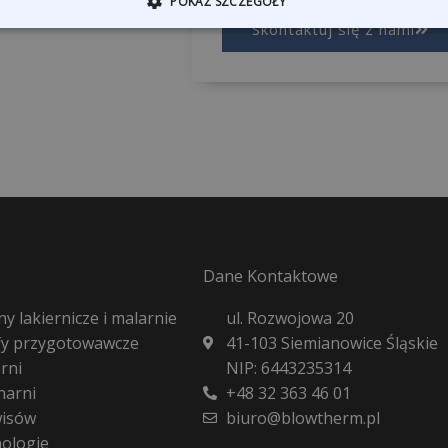
POKAŻ SZCZEGÓŁY
Skontaktuj się z nami
Dane Kontaktowe
y lakiernicze i malarnie
ul. Rozwojowa 20
fy przygotowawcze
41-103 Siemianowice Śląskie
rni
NIP: 6443235314
harni
+48 32 363 46 01
wisów
biuro@blowtherm.pl
nologie