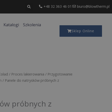
+48 32 363 46 01
biuro@blowtherm.pl
Katalogi
Szkolenia
Sklep Online
Colad
/
Proces lakierowania
/
Przygotowanie
h
/ Panele do natrysków próbnych z
ków próbnych z