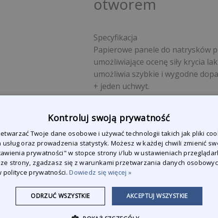
otworem
Specyfikacja
Papierowe panele do natrysków pr
umożliwiające ocenę siły krycia la
umożliwia szybkie i wygodne dopa
+ jeden uchwyt.
Kontroluj swoją prywatność
EAN-Code
twarzać Twoje dane osobowe i używać technologii takich jak pliki coo
 usług oraz prowadzenia statystyk. Możesz w każdej chwili zmienić sw
stawienia prywatności" w stopce strony i/lub w ustawieniach przeglądark
 ze strony, zgadzasz się z warunkami przetwarzania danych osobowy
Zapytaj o produkt
 polityce prywatności.
Dowiedz się więcej »
Jesteśmy do Państwa dyspozyc
ODRZUĆ WSZYSTKIE
AKCEPTUJ WSZYSTKIE
wszystkie pytania.