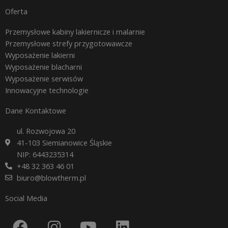
Oferta
Przemysłowe kabiny lakiernicze i malarnie
Przemysłowe strefy przygotowawcze
Wyposażenie lakierni
Wyposażenie blacharni
Wyposażenie serwisów
Innowacyjne technologie
Dane Kontaktowe
ul. Rozwojowa 20
41-103 Siemianowice Śląskie
NIP: 6443235314
+48 32 363 46 01
biuro@blowtherm.pl
Social Media
F
I
Y
L