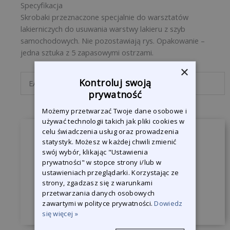
Specyfikacja
Skrobaki przeznaczone specjalnie do warsztatów
lakierniczych do usuwania warstwy lakieru z szyb
samochodowych. Nie pozostawiają rys. Opakowanie –
jedna sztuka z 5 zapasowymi ostrzami.
×
Kontroluj swoją
EAN-Code
8714247003428
prywatność
Możemy przetwarzać Twoje dane osobowe i
używać technologii takich jak pliki cookies w
celu świadczenia usług oraz prowadzenia
Zapytaj o produkt
statystyk. Możesz w każdej chwili zmienić
swój wybór, klikając "Ustawienia
Jesteśmy do Państwa dyspozycji, żeby
prywatności" w stopce strony i/lub w
odpowiedzieć na wszystkie pytania.
ustawieniach przeglądarki. Korzystając ze
strony, zgadzasz się z warunkami
przetwarzania danych osobowych
Skontaktuj się z nami
zawartymi w polityce prywatności.
Dowiedz
się więcej »