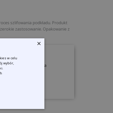
oces szlifowania podkładu. Produkt
 szerokie zastosowanie. Opakowanie z
×
kies w celu
ój wybór,
ji, żeby odpowiedzieć na
i.
ch