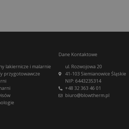
Dane Kontaktowe
y lakiernicze i malarnie
ul. Rozwojowa 20
fy przygotowawcze
41-103 Siemianowice Śląskie
rni
NIP: 6443235314
harni
+48 32 363 46 01
wisów
biuro@blowtherm.pl
nologie