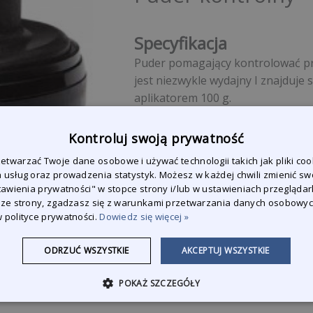
Specyfikacja
Puder pomagający kontrolować pr
jest niezwykle wydajny I znajduje
aplikatorem 100 g.
Kontroluj swoją prywatność
Zapytaj o produkt
twarzać Twoje dane osobowe i używać technologii takich jak pliki coo
 usług oraz prowadzenia statystyk. Możesz w każdej chwili zmienić sw
Jesteśmy do Państwa dyspozyc
stawienia prywatności" w stopce strony i/lub w ustawieniach przeglądark
wszystkie pytania.
 ze strony, zgadzasz się z warunkami przetwarzania danych osobowy
 polityce prywatności.
Dowiedz się więcej »
Skontaktuj się z nami
ODRZUĆ WSZYSTKIE
AKCEPTUJ WSZYSTKIE
POKAŻ SZCZEGÓŁY