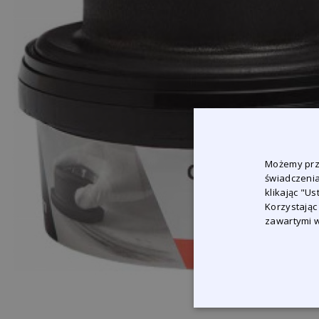
Możemy prze
świadczenia
klikając "U
Korzystając
zawartymi w