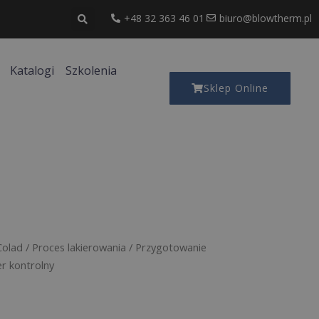
+48 32 363 46 01
biuro@blowtherm.pl
Katalogi
Szkolenia
Sklep Online
Colad
/
Proces lakierowania
/
Przygotowanie
r kontrolny