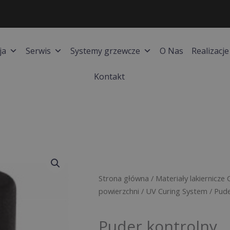
ja
Serwis
Systemy grzewcze
O Nas
Realizacje
Kontakt
Strona główna
/
Materiały lakiernicze 
powierzchni
/
UV Curing System
/ Pude
Puder kontrolny