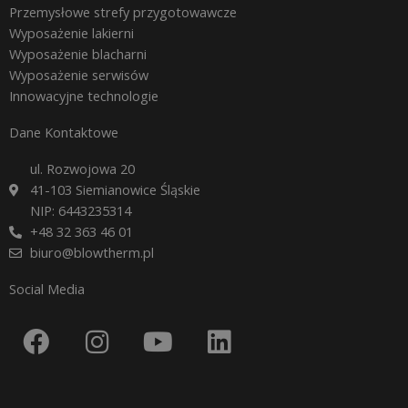
Przemysłowe strefy przygotowawcze
Wyposażenie lakierni
Wyposażenie blacharni
Wyposażenie serwisów
Innowacyjne technologie
Dane Kontaktowe
ul. Rozwojowa 20
41-103 Siemianowice Śląskie
NIP: 6443235314
+48 32 363 46 01
biuro@blowtherm.pl
Social Media
F
I
Y
L
a
n
o
i
c
s
u
n
e
t
t
k