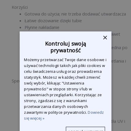
Korzyści
Gotowa do użycia; nie trzeba dodawać utwardzacza
Łatwe dozowanie dzięki tubie
Płynne nakładanie
Zaprojektowana specjalnie do wypełniania nawet
×
najmniejszych mikrootworów
Kontroluj swoją
Możliwość nakładania wielu cienkich warstw jedna po
prywatność
drugiej
Możemy przetwarzać Twoje dane osobowe i
Czas utwardzania zależy od odległości naświetlania i
używać technologii takich jak pliki cookies w
grubości warstwy
celu świadczenia usług oraz prowadzenia
statystyk. Możesz w każdej chwili zmienić
Specyfikacja techniczna
swój wybór, klikając "Ustawienia
Kolor: Szary
prywatności" w stopce strony i/lub w
Zawartość: 220 g (czarna tuba odporna na
ustawieniach przeglądarki. Korzystając ze
strony, zgadzasz się z warunkami
promieniowanie UV)
przetwarzania danych osobowych
Przechowywanie: W temperaturze 7°C –
zawartymi w polityce prywatności.
Dowiedz
25°C przechowywać wewnątrz/przed
się więcej »
zastosowaniem chronić przed źródłami światła UV i
bezpośrednim nasłonecznieniem.