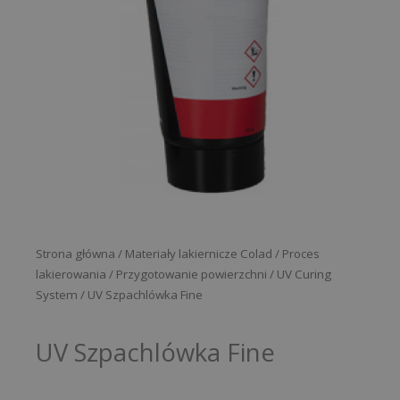
Strona główna
/
Materiały lakiernicze Colad
/
Proces
lakierowania
/
Przygotowanie powierzchni
/
UV Curing
System
/ UV Szpachlówka Fine
UV Szpachlówka Fine