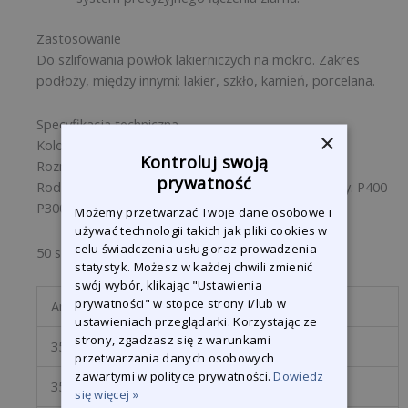
Zastosowanie
Do szlifowania powłok lakierniczych na mokro. Zakres
podłoży, między innymi: lakier, szkło, kamień, porcelana.
Specyfikacja techniczna
×
Kolor: Czarny
Kontroluj swoją
Rozmiar: 230 x 280 mm
prywatność
Rodzaje ziarna: P80 – P360 Tlenek glinu, półotwarty. P400 –
P3000 Węglik krzemu, zamknięty
Możemy przetwarzać Twoje dane osobowe i
używać technologii takich jak pliki cookies w
celu świadczenia usług oraz prowadzenia
50 szt. w opakowaniu. 15 wersje.
statystyk. Możesz w każdej chwili zmienić
swój wybór, klikając "Ustawienia
prywatności" w stopce strony i/lub w
Art.Nr.
Variante
ustawieniach przeglądarki. Korzystając ze
strony, zgadzasz się z warunkami
35000600
P600
przetwarzania danych osobowych
zawartymi w polityce prywatności.
Dowiedz
35000800
P800
się więcej »