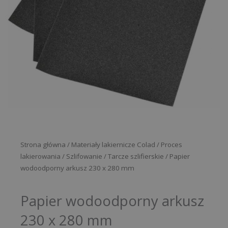
Strona główna
/
Materiały lakiernicze Colad
/
Proces
lakierowania
/
Szlifowanie
/
Tarcze szlifierskie
/ Papier
wodoodporny arkusz 230 x 280 mm
Papier wodoodporny arkusz
230 x 280 mm