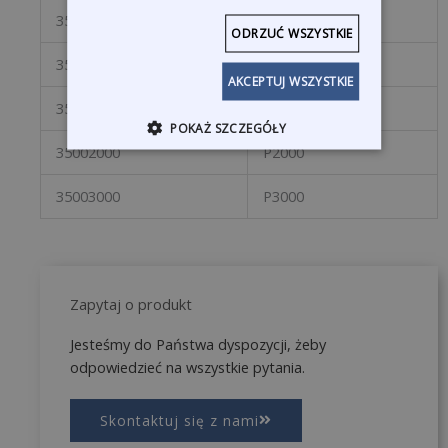
35001000
P1000
ODRZUĆ WSZYSTKIE
35001200
P1200
AKCEPTUJ WSZYSTKIE
35001500
P1500
POKAŻ SZCZEGÓŁY
35002000
P2000
35003000
P3000
Zapytaj o produkt
Jesteśmy do Państwa dyspozycji, żeby
odpowiedzieć na wszystkie pytania.
Skontaktuj się z nami