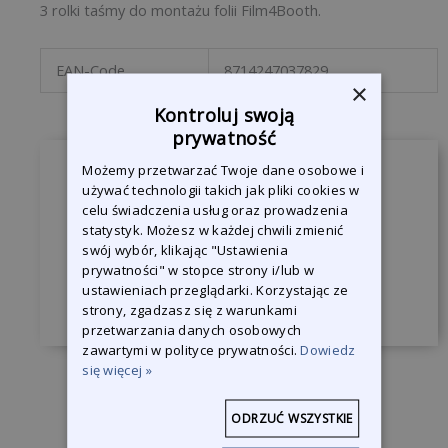
3 rolki taśmy do montażu folii Film4Booth.
EAN-Code
8714247037829
×
Kontroluj swoją
prywatność
Możemy przetwarzać Twoje dane osobowe i
Zapytaj o produkt
używać technologii takich jak pliki cookies w
celu świadczenia usług oraz prowadzenia
Jesteśmy do Państwa dyspozycji, żeby
statystyk. Możesz w każdej chwili zmienić
odpowiedzieć na wszystkie pytania.
swój wybór, klikając "Ustawienia
prywatności" w stopce strony i/lub w
ustawieniach przeglądarki. Korzystając ze
Skontaktuj się z nami
strony, zgadzasz się z warunkami
przetwarzania danych osobowych
zawartymi w polityce prywatności.
Dowiedz
się więcej »
ODRZUĆ WSZYSTKIE