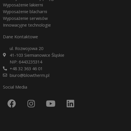
Wyposażenie lakierni
Wyposażenie blacharni
Wyposażenie serwisów
Innowacyjne technologie
Dane Kontaktowe
ul. Rozwojowa 20
41-103 Siemianowice Śląskie
NIP: 6443235314
+48 32 363 46 01
biuro@blowtherm.pl
Social Media
F
I
Y
L
a
n
o
i
c
s
u
n
e
t
t
k