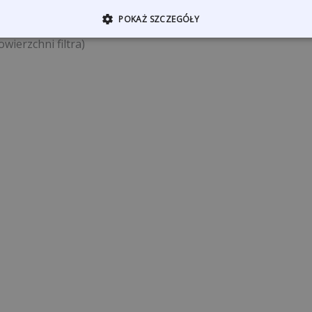
POKAŻ SZCZEGÓŁY
wierzchni filtra)