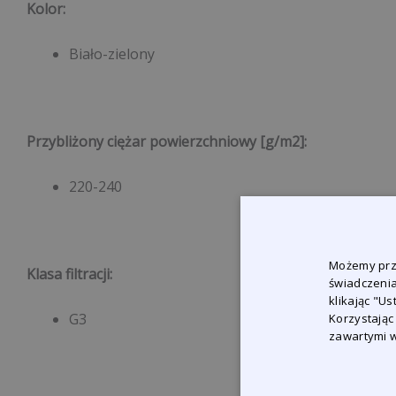
Kolor:
Biało-zielony
Przybliżony ciężar powierzchniowy [g/m2]:
220-240
Możemy prze
Klasa filtracji
:
świadczenia
klikając "U
G3
Korzystając
zawartymi w