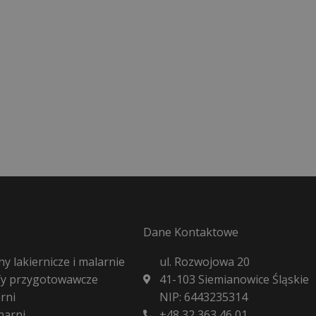
Dane Kontaktowe
y lakiernicze i malarnie
ul. Rozwojowa 20
fy przygotowawcze
41-103 Siemianowice Śląskie
rni
NIP: 6443235314
harni
+48 32 363 46 01