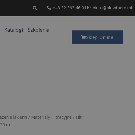
+48 32 363 46 01
biuro@blowtherm.pl
Katalogi
Szkolenia
Sklep Online
żenie lakierni
/
Materiały Filtracyjne
/ Filtr
 20 m