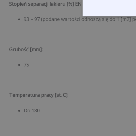
Stopień separacji lakieru [%] EN 779
:
93 – 97 (podane wartości odnoszą się do 1 [m2] po
Grubość [mm]
:
75
Temperatura pracy [st. C]
:
Do 180