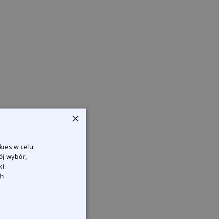
×
kies w celu
ój wybór,
i.
ch