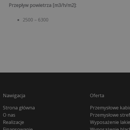
Przepływ powietrza [m3/h/m2]
:
2500 – 6300
Nawigacja
Oferta
Strona główna
Przemysłowe kabin
O nas
Przemysłowe stre
Realizacje
Wyposażenie lakie
Finansowanie
Wyposażenie blac