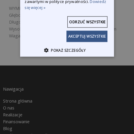
zawartymi w polityce prywatności.
Dowiedz
się więcej »
WYMIARY:
Głębokość: 510 mm
Długość: 1550 mm
ODRZUĆ WSZYSTKIE
Wysokość (minimalna) 480 mm (maksymalna) 690 mm
Waga: 11 kg
AKCEPTUJ WSZYSTKIE
POKAŻ SZCZEGÓŁY
Nawigacja
Strona główna
O nas
Realizacje
Finansowanie
Blog