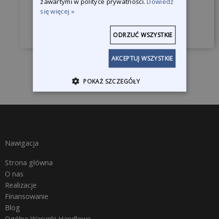
zawartymi w polityce prywatności.
Dowiedz
się więcej »
Skontaktuj się z nami
ODRZUĆ WSZYSTKIE
AKCEPTUJ WSZYSTKIE
POKAŻ SZCZEGÓŁY
Nawigacja
Strona główna
O nas
Realizacje
Finansowanie
Blog
Ogólne Warunki Handlowe