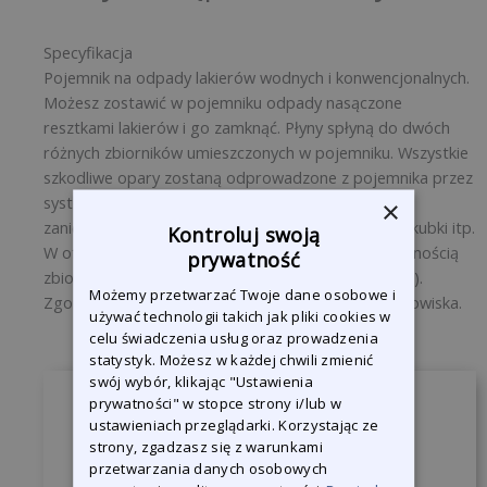
Specyfikacja
Pojemnik na odpady lakierów wodnych i konwencjonalnych.
Możesz zostawić w pojemniku odpady nasączone
resztkami lakierów i go zamknąć. Płyny spłyną do dwóch
różnych zbiorników umieszczonych w pojemniku. Wszystkie
szkodliwe opary zostaną odprowadzone z pojemnika przez
system odprowadzający. Idealne rozwiązanie na
×
zanieczyszczone lakierami odpady takie jak puszki, kubki itp.
Kontroluj swoją
W ofercie znajdują się 3 modele różniące się pojemnością
prywatność
zbiorników i rodzajem klapy (automatyczna, ręczna).
Możemy przetwarzać Twoje dane osobowe i
Zgodny z wymaganiami dotyczącymi ochrony środowiska.
używać technologii takich jak pliki cookies w
celu świadczenia usług oraz prowadzenia
statystyk. Możesz w każdej chwili zmienić
swój wybór, klikając "Ustawienia
prywatności" w stopce strony i/lub w
Zapytaj o produkt
ustawieniach przeglądarki. Korzystając ze
strony, zgadzasz się z warunkami
Jesteśmy do Państwa dyspozycji, żeby
przetwarzania danych osobowych
odpowiedzieć na wszystkie pytania.