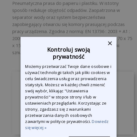
Pneumatyczna prasa do papieru i plastiku. W istotny
sposób redukuje objętość odpadów. Zaopatrzona w
separator wody oraz system bezpieczeństwa
zapobiegający otwarciu się komory prasującej podczas
pracy urządzenia. Zgodna z normą: EN 13736 : 2003 + A1 :
2009. Ciśnienie: 8 – 10 bar (115 – 145 PSI). Wymiary: 70 x 75
×
x 152 cm. Gotowa do podłączenia: w zestawie 2 rolki
Kontroluj swoją
sznurka (art. nr 7010).
prywatność
Możemy przetwarzać Twoje dane osobowe i
używać technologii takich jak pliki cookies w
celu świadczenia usług oraz prowadzenia
Zapytaj o produkt
statystyk. Możesz w każdej chwili zmienić
swój wybór, klikając "Ustawienia
Jesteśmy do Państwa dyspozycji, żeby
prywatności" w stopce strony i/lub w
odpowiedzieć na wszystkie pytania.
ustawieniach przeglądarki. Korzystając ze
strony, zgadzasz się z warunkami
przetwarzania danych osobowych
Skontaktuj się z nami
zawartymi w polityce prywatności.
Dowiedz
się więcej »