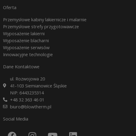
Oferta
Przemysłowe kabiny lakiernicze i malarnie
Przemysłowe strefy przygotowawcze
Wyposażenie lakierni
Wyposażenie blacharni
Wyposażenie serwisów
Innowacyjne technologie
Dane Kontaktowe
ul. Rozwojowa 20
41-103 Siemianowice Śląskie
NIP: 6443235314
+48 32 363 46 01
biuro@blowtherm.pl
Social Media
F
I
Y
L