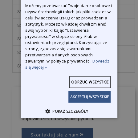
Możemy przetwarzać Twoje dane osobowe i
858220
P220
19,30 €
używać technologii takich jak pliki cookies w
celu świadczenia usług oraz prowadzenia
statystyk. Możesz w każdej chwili zmienić
858240
P240
19,30 €
swój wybór, klikając "Ustawienia
prywatności" w stopce strony i/lub w
858280
P280
19,30 €
ustawieniach przeglądarki. Korzystając ze
strony, zgadzasz się z warunkami
858320
P320
19,30 €
przetwarzania danych osobowych
zawartymi w polityce prywatności.
Dowiedz
858360
P360
19,30 €
się więcej »
ODRZUĆ WSZYSTKIE
AKCEPTUJ WSZYSTKIE
Zapytaj o produkt
Jesteśmy do Państwa dyspozycji, żeby
POKAŻ SZCZEGÓŁY
odpowiedzieć na wszystkie pytania.
Skontaktuj się z nami