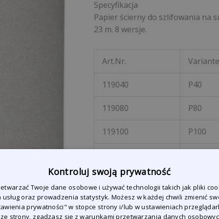
Specyfikacja
Papier ścierny do szlifowania na 
23 m. 8 wersje.
Art.Nr.
Variant
119040
P40
119080
P80
119100
P100
119120
P120
Kontroluj swoją prywatność
119150
P150
twarzać Twoje dane osobowe i używać technologii takich jak pliki coo
 usług oraz prowadzenia statystyk. Możesz w każdej chwili zmienić sw
119180
P180
stawienia prywatności" w stopce strony i/lub w ustawieniach przeglądark
 ze strony, zgadzasz się z warunkami przetwarzania danych osobowy