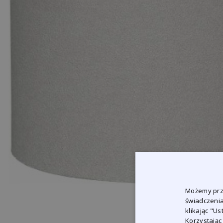
Możemy prze
świadczenia
klikając "U
Korzystając