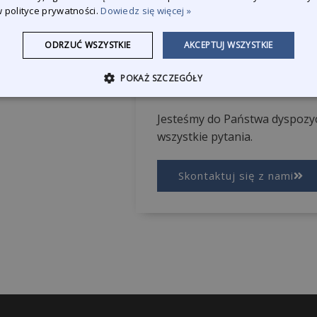
119220
P220
 polityce prywatności.
Dowiedz się więcej »
ODRZUĆ WSZYSTKIE
AKCEPTUJ WSZYSTKIE
POKAŻ SZCZEGÓŁY
Zapytaj o produkt
Jesteśmy do Państwa dyspozyc
wszystkie pytania.
Skontaktuj się z nami