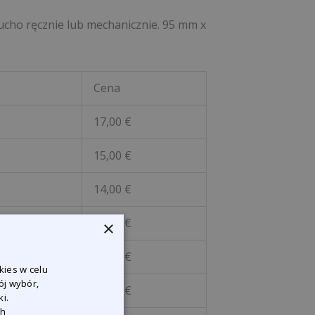
sucho ręcznie lub mechanicznie. 95 mm x
e
Cena
17,00 €
15,00 €
14,00 €
14,00 €
×
14,00 €
kies w celu
ój wybór,
14,00 €
i.
ch