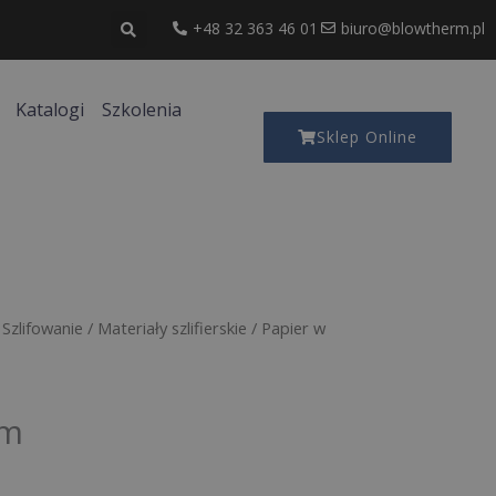
+48 32 363 46 01
biuro@blowtherm.pl
Katalogi
Szkolenia
Sklep Online
/
Szlifowanie
/
Materiały szlifierskie
/
Papier w
 m