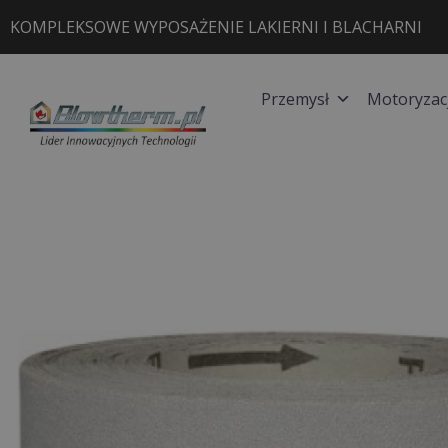
Przejdź
KOMPLEKSOWE WYPOSAŻENIE LAKIERNI I BLACHARNI
do
treści
Przemysł
Motoryzac