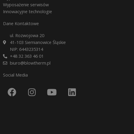
Wyposażenie serwisów
Innowacyjne technologie
Dane Kontaktowe
ul. Rozwojowa 20
41-103 Siemianowice Śląskie
NIP: 6443235314
+48 32 363 46 01
biuro@blowtherm.pl
Social Media
F
I
Y
L
a
n
o
i
c
s
u
n
e
t
t
k
b
a
u
e
o
g
b
d