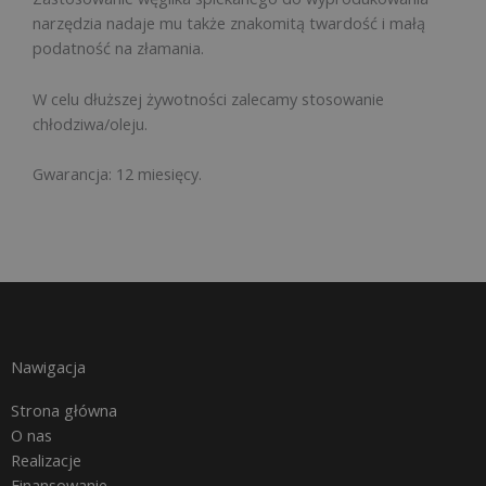
narzędzia nadaje mu także znakomitą twardość i małą
podatność na złamania.
W celu dłuższej żywotności zalecamy stosowanie
chłodziwa/oleju.
Gwarancja: 12 miesięcy.
Nawigacja
Strona główna
O nas
Realizacje
Finansowanie