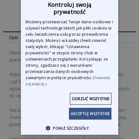
Kontroluj swoją
prywatność
Możemy przetwarzać Twoje dane osobowe i
używać technologii takich jak pliki cookies w
celu świadczenia usług oraz prowadzenia
Opis
statystyk. Możesz w każdej chwili zmienić
swój wybór, klikając "Ustawienia
Niemieckiej jakości frez przeznaczony do urządzeń
prywatności" w stopce strony i/lub w
ustawieniach przeglądarki. Korzystając ze
pneumatycznych i elektrycznych z regulacją obrotów.
strony, zgadzasz się z warunkami
przetwarzania danych osobowych
Wykonany ze stali szybkotnącej HSS (High Speed Steel),
zawartymi w polityce prywatności.
Dowiedz
czyli stali stopowej narzędziowej używanej do
się więcej »
wytwarzania narzędzi, takich jak np. frezy, przeznaczonych
do wysokowydajnej obróbki skrawaniem.
ODRZUĆ WSZYSTKIE
Narzędzia wykonane z materiału VHM (węgliki spiekane)
AKCEPTUJ WSZYSTKIE
charakteryzują się niezawodnością i wysoką wydajnością,
ponieważ posiadają bardzo dużą odporność na tarcie.
POKAŻ SZCZEGÓŁY
Zastosowanie węglika spiekanego do wyprodukowania