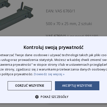
EAN:
VAS 6760/1
500 x 70 x 25 mm, 2 sztuki
VAS 6760/1
| nr prod. 881180
Kontroluj swoją prywatność
twarzać Twoje dane osobowe i używać technologii takich jak pliki coo
 usług oraz prowadzenia statystyk. Możesz w każdej chwili zmienić sw
Zapytaj o produkt
stawienia prywatności" w stopce strony i/lub w ustawieniach przeglądark
 ze strony, zgadzasz się z warunkami przetwarzania danych osobowy
Jesteśmy do Państwa dyspozyc
 polityce prywatności.
Dowiedz się więcej »
wszystkie pytania.
ODRZUĆ WSZYSTKIE
AKCEPTUJ WSZYSTKIE
Skontaktuj się z nami
POKAŻ SZCZEGÓŁY