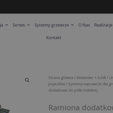
ja
Serwis
Systemy grzewcze
O Nas
Realizacje
Kontakt
Strona główna
/
Wielander + Schill
/
Ur
pojazdów
/
Systemy naprawcze dla gr
dodatkowe do półki mobilnej
Ramiona dodatkow