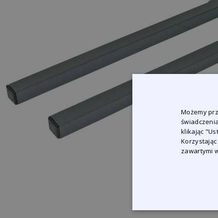
Możemy prze
świadczenia
klikając "U
Korzystając
zawartymi w