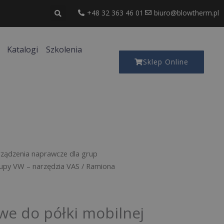
+48 32 363 46 01
biuro@blowtherm.pl
Katalogi
Szkolenia
Sklep Online
ządzenia naprawcze dla grup
upy VW – narzędzia VAS
/ Ramiona
e do półki mobilnej