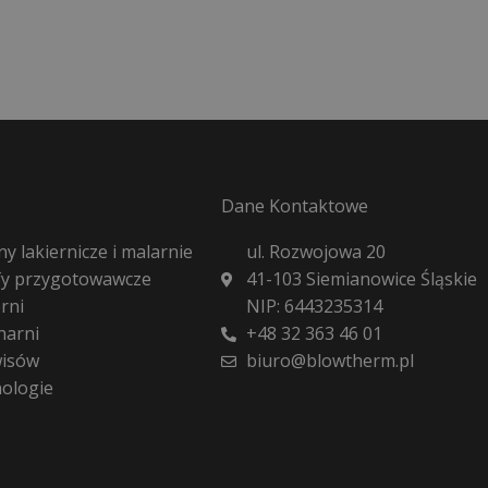
Dane Kontaktowe
y lakiernicze i malarnie
ul. Rozwojowa 20
fy przygotowawcze
41-103 Siemianowice Śląskie
rni
NIP: 6443235314
harni
+48 32 363 46 01
wisów
biuro@blowtherm.pl
nologie