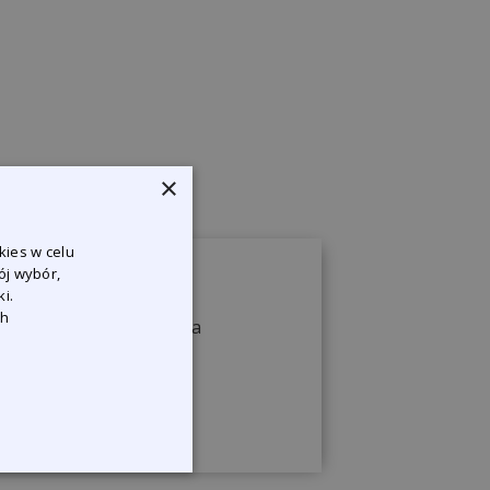
×
kies w celu
ój wybór,
i.
ch
ji, żeby odpowiedzieć na