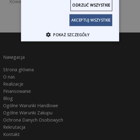
Kowadełko blacharskiew kształcie V 115x60x25mm
ODRZUĆ WSZYSTKIE
AKCEPTUJ WSZYSTKIE
POKAŻ SZCZEGÓŁY
Nawigacja
Strona główna
O nas
Realizacje
Finansowanie
Blog
Ogólne Warunki Handlowe
Ogólne Warunki Zakupu
Ochrona Danych Osobowych
Rekrutacja
Kontakt