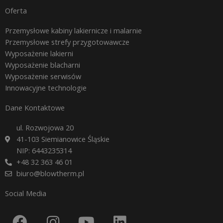
Oferta
Przemysłowe kabiny lakiernicze i malarnie
Przemysłowe strefy przygotowawcze
Wyposażenie lakierni
Wyposażenie blacharni
Wyposażenie serwisów
Innowacyjne technologie
Dane Kontaktowe
ul. Rozwojowa 20
41-103 Siemianowice Śląskie
NIP: 6443235314
+48 32 363 46 01
biuro@blowtherm.pl
Social Media
F
I
Y
L