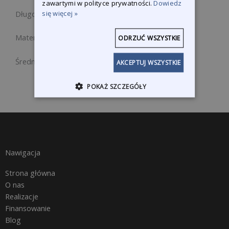
zawartymi w polityce prywatności.
Dowiedz
się więcej »
Długość x Szerokość x Wysokość: 400 mm
Materiał: Stal niklowana
ODRZUĆ WSZYSTKIE
Średnica Ø:17 mm
AKCEPTUJ WSZYSTKIE
POKAŻ SZCZEGÓŁY
Nawigacja
Strona główna
O nas
Realizacje
Finansowanie
Blog