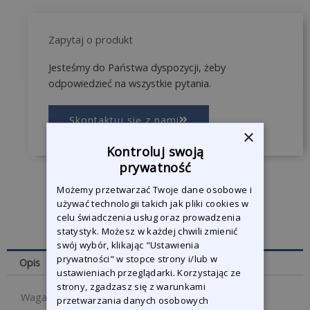
Zapytaj o produkt
Jesteśmy do Państwa dyspozycji, żeby
odpowiedzieć na wszystkie pytania.
Skontaktuj się z nami
×
Kontroluj swoją
prywatność
Możemy przetwarzać Twoje dane osobowe i
używać technologii takich jak pliki cookies w
celu świadczenia usług oraz prowadzenia
statystyk. Możesz w każdej chwili zmienić
swój wybór, klikając "Ustawienia
prywatności" w stopce strony i/lub w
Opis
ustawieniach przeglądarki. Korzystając ze
strony, zgadzasz się z warunkami
Waga netto: 0,600 kg
przetwarzania danych osobowych