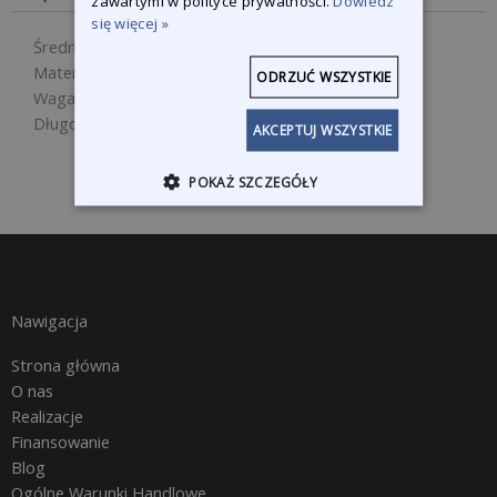
zawartymi w polityce prywatności.
Dowiedz
się więcej »
Średnica Ø: 14 mm
Materiał: stal
ODRZUĆ WSZYSTKIE
Waga netto: 0,500 kg
Długość x Szerokość x Wysokość: 400 mm
AKCEPTUJ WSZYSTKIE
POKAŻ SZCZEGÓŁY
Nawigacja
Strona główna
O nas
Realizacje
Finansowanie
Blog
Ogólne Warunki Handlowe