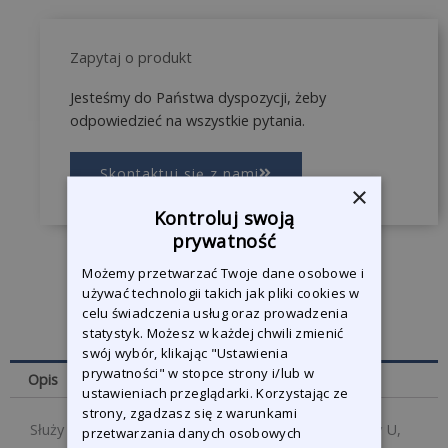
Zapytaj o produkt
Jesteśmy do Państwa dyspozycji, żeby
odpowiedzieć na wszystkie pytania.
Skontaktuj się z nami
×
Kontroluj swoją
prywatność
Możemy przetwarzać Twoje dane osobowe i
używać technologii takich jak pliki cookies w
celu świadczenia usług oraz prowadzenia
statystyk. Możesz w każdej chwili zmienić
swój wybór, klikając "Ustawienia
prywatności" w stopce strony i/lub w
Opis
ustawieniach przeglądarki. Korzystając ze
strony, zgadzasz się z warunkami
Służy do napinania profili U i kołków w kształcie litery U,
przetwarzania danych osobowych