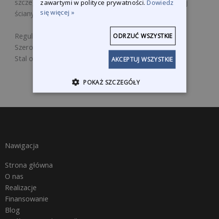
szczególnie nadaje się do regulacji tylnej klapy i tylnej
zawartymi w polityce prywatności.
Dowiedz
się więcej »
ściany bocznej.
Regulacja z tyłu: 0-15 mm
ODRZUĆ WSZYSTKIE
Szerokość szczęki: 18 mm
Stal o wysokiej wytrzymałości
AKCEPTUJ WSZYSTKIE
POKAŻ SZCZEGÓŁY
Nawigacja
Strona główna
O nas
Realizacje
Finansowanie
Blog