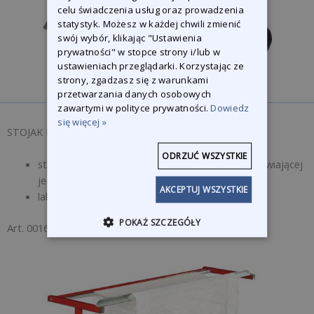
celu świadczenia usług oraz prowadzenia
statystyk. Możesz w każdej chwili zmienić
swój wybór, klikając "Ustawienia
prywatności" w stopce strony i/lub w
ustawieniach przeglądarki. Korzystając ze
strony, zgadzasz się z warunkami
przetwarzania danych osobowych
zawartymi w polityce prywatności.
Dowiedz
się więcej »
STOJAK DO FOLII OCHRONNEJ
ODRZUĆ WSZYSTKIE
stojak wyposażony w dwa koła o konstrukcji ułatwiającej
jednej osobie okrycie całego pojazdu
AKCEPTUJ WSZYSTKIE
lakierowany proszkowo i cynkowany galwanicznie
POKAŻ SZCZEGÓŁY
Art. 001687