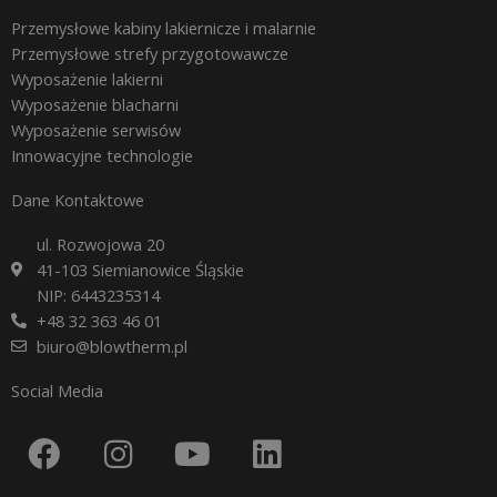
Przemysłowe kabiny lakiernicze i malarnie
Przemysłowe strefy przygotowawcze
Wyposażenie lakierni
Wyposażenie blacharni
Wyposażenie serwisów
Innowacyjne technologie
Dane Kontaktowe
ul. Rozwojowa 20
41-103 Siemianowice Śląskie
NIP: 6443235314
+48 32 363 46 01
biuro@blowtherm.pl
Social Media
F
I
Y
L
a
n
o
i