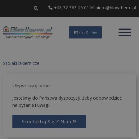
Przejdź
+48 32 363 46 01
biuro@blowtherm.pl
do
treści
Sklep Online
Stojaki lakiernicze
Ulepsz swój biznes
Jesteśmy do Państwa dyspozycji, żeby odpowiedzieć
na pytania i uwagi.
Skontaktuj Się Z Nami