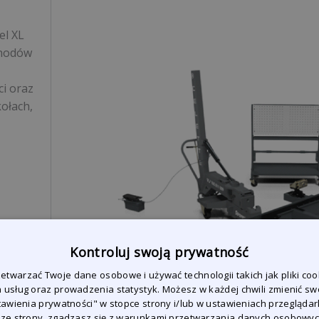
el XL
chodów
i oraz
ołach,
u.
Kontroluj swoją prywatność
i
twarzać Twoje dane osobowe i używać technologii takich jak pliki coo
 usług oraz prowadzenia statystyk. Możesz w każdej chwili zmienić sw
stawienia prywatności" w stopce strony i/lub w ustawieniach przeglądark
 ze strony, zgadzasz się z warunkami przetwarzania danych osobowy