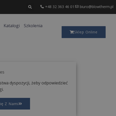
+48 32 363 46 01
biuro@blowtherm.pl
Katalogi
Szkolenia
Sklep Online
nes
stwa dyspozycji, żeby odpowiedzieć
i.
Się Z Nami