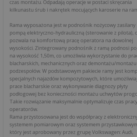
czas montażu. Odpadają operacje w postaci skręcania
kilkunastu śrub i nakrętek mocujących karoserie na ram
Rama wyposażona jest w podnośnik nożycowy zasilany
pompą elektryczno-hydrauliczną (sterowanie z pilota), 
pozwala na komfortową pracę operatora na dowolnej
wysokości. Zintegrowany podnośnik z ramą podnosi po
na wysokość 1,50m, co umożliwia wykorzystanie do pra
blacharskich, mechanicznych oraz demontażu/montażu
podzespołów. W podstawowym pakiecie ramy jest komp
specjalnych najazdów kompozytowych, które umożliwia
prace blacharskie oraz wykonywanie diagnozy płyty
podłogowej bez konieczności montażu uchwytów prog
Takie rozwiązanie maksymalnie optymalizuje czas prac
operatorów.
Rama przystosowana jest do współpracy z elektronicz
systemem pomiarowym oraz systemem przystawkowy
który jest aprobowany przez grupę Volkswagen: Audi,