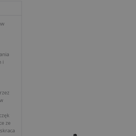
aw
ania
 i
.
rzez
ów
częk
ce ze
 skraca