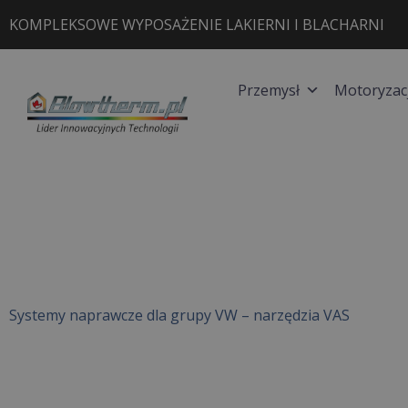
Przejdź
KOMPLEKSOWE WYPOSAŻENIE LAKIERNI I BLACHARNI
do
treści
Przemysł
Motoryzac
Systemy naprawcze dla grupy VW – narzędzia VAS