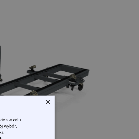
×
kies w celu
ój wybór,
i.
ch