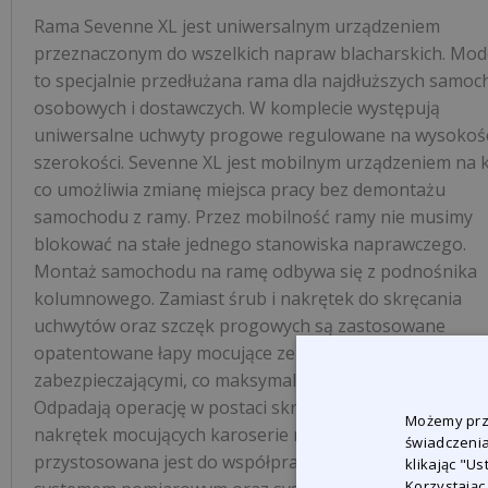
Rama Sevenne XL jest uniwersalnym urządzeniem
przeznaczonym do wszelkich napraw blacharskich. Mod
to specjalnie przedłużana rama dla najdłuższych samo
osobowych i dostawczych. W komplecie występują
uniwersalne uchwyty progowe regulowane na wysokośc
szerokości. Sevenne XL jest mobilnym urządzeniem na k
co umożliwia zmianę miejsca pracy bez demontażu
samochodu z ramy. Przez mobilność ramy nie musimy
blokować na stałe jednego stanowiska naprawczego.
Montaż samochodu na ramę odbywa się z podnośnika
kolumnowego. Zamiast śrub i nakrętek do skręcania
uchwytów oraz szczęk progowych są zastosowane
opatentowane łapy mocujące ze specjalnymi klinami
zabezpieczającymi, co maksymalnie skraca czas montaż
Odpadają operację w postaci skręcania kilkunastu śrub 
Możemy prze
nakrętek mocujących karoserie na ramie. Rama
świadczenia
przystosowana jest do współpracy z elektronicznym
klikając "U
Korzystając