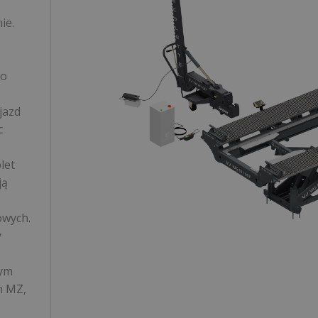
ie.
co
jazd
c
let
ją
owych.
y
nym
m MZ,