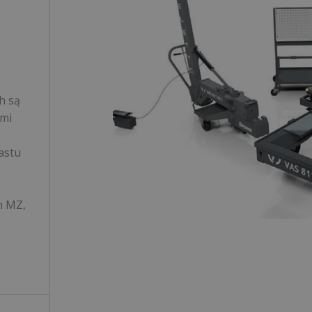
h są
ymi
astu
m MZ,