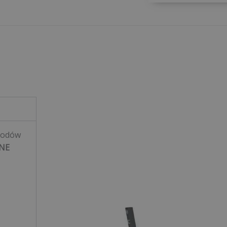
hodów
NE