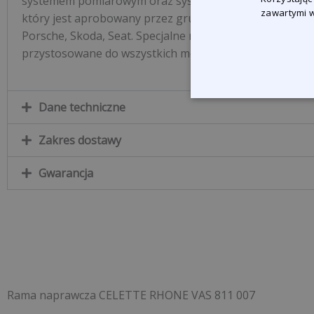
systemem pomiarowym oraz systemem przystawkowy
zawartymi w
który jest aprobowany przez grupę Volkswagen: Audi,
Porsche, Skoda, Seat. Specjalne modułowe trawersy są
przystosowane do wszystkich modeli grupy VW.
Dane techniczne
Zakres dostawy
Gwarancja
Rama naprawcza CELETTE RHONE VAS 811 007