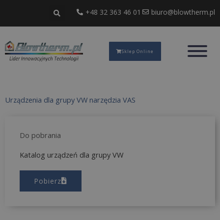
Przejdź
+48 32 363 46 01
biuro@blowtherm.pl
do
treści
Sklep Online
Urządzenia dla grupy VW narzędzia VAS
Do pobrania
Katalog urządzeń dla grupy VW
Pobierz