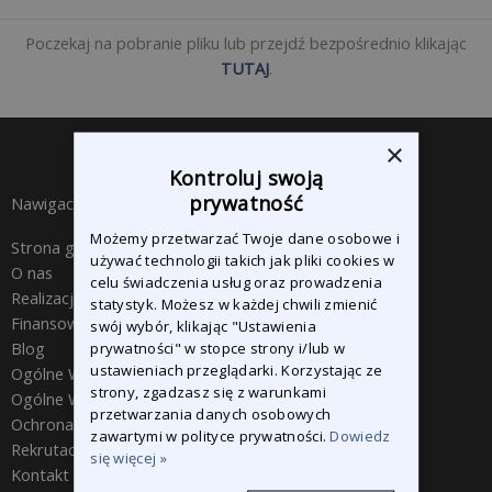
Poczekaj na pobranie pliku lub przejdź bezpośrednio klikając
TUTAJ
.
×
Kontroluj swoją
prywatność
Nawigacja
Możemy przetwarzać Twoje dane osobowe i
Strona główna
używać technologii takich jak pliki cookies w
O nas
celu świadczenia usług oraz prowadzenia
Realizacje
statystyk. Możesz w każdej chwili zmienić
Finansowanie
swój wybór, klikając "Ustawienia
Blog
prywatności" w stopce strony i/lub w
ustawieniach przeglądarki. Korzystając ze
Ogólne Warunki Handlowe
strony, zgadzasz się z warunkami
Ogólne Warunki Zakupu
przetwarzania danych osobowych
Ochrona Danych Osobowych
zawartymi w polityce prywatności.
Dowiedz
Rekrutacja
się więcej »
Kontakt