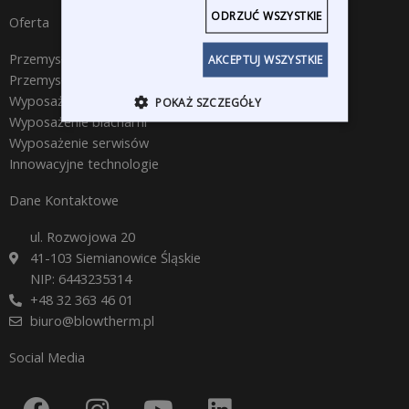
ODRZUĆ WSZYSTKIE
Oferta
Przemysłowe kabiny lakiernicze i malarnie
AKCEPTUJ WSZYSTKIE
Przemysłowe strefy przygotowawcze
Wyposażenie lakierni
POKAŻ SZCZEGÓŁY
Wyposażenie blacharni
Wyposażenie serwisów
Innowacyjne technologie
Dane Kontaktowe
ul. Rozwojowa 20
41-103 Siemianowice Śląskie
NIP: 6443235314
+48 32 363 46 01
biuro@blowtherm.pl
Social Media
F
I
Y
L