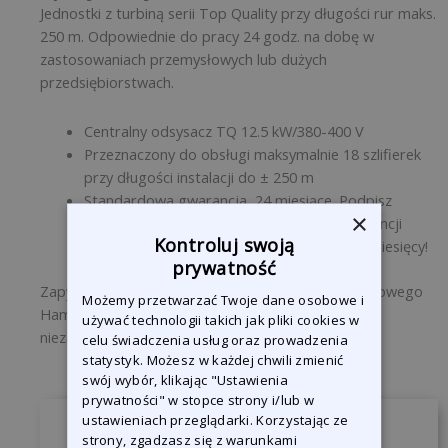
Jednostki z turbiną serii Top Quality przy długości rur maks.
250 m. Odpowiednie do pracy 24 godz. na dobę w
zastosowaniach przemysłowych lub dużych
przedsiębiorstwach.
Centralny odsysacz TQ 12.5 kW/380-400 V
Przeznaczony do obsługi maksymalnie 18 szlifierek
przy długości instalacji do ± 250 m
Standardowa gwarancja 24 miesiące. Podpisz
×
kontrakt serwisowy Hamach, a okres gwarancji
Kontroluj swoją
zostanie przedłużony maksymalnie do 120 miesięcy!
prywatność
Zapytaj nas o szczegóły i warunki kontraktu serwisowego
Możemy przetwarzać Twoje dane osobowe i
Hamach. Wybierz Hamach a wybierzesz trwałe i
używać technologii takich jak pliki cookies w
niezawodne.
celu świadczenia usług oraz prowadzenia
statystyk. Możesz w każdej chwili zmienić
swój wybór, klikając "Ustawienia
prywatności" w stopce strony i/lub w
ustawieniach przeglądarki. Korzystając ze
Zapytaj o produkt
strony, zgadzasz się z warunkami