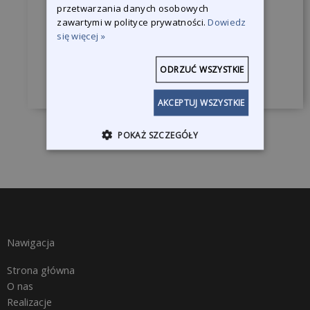
przetwarzania danych osobowych
Jesteśmy do Państwa dyspozycji, żeby
zawartymi w polityce prywatności.
Dowiedz
się więcej »
odpowiedzieć na wszystkie pytania.
ODRZUĆ WSZYSTKIE
Skontaktuj się z nami
AKCEPTUJ WSZYSTKIE
POKAŻ SZCZEGÓŁY
Nawigacja
Strona główna
O nas
Realizacje